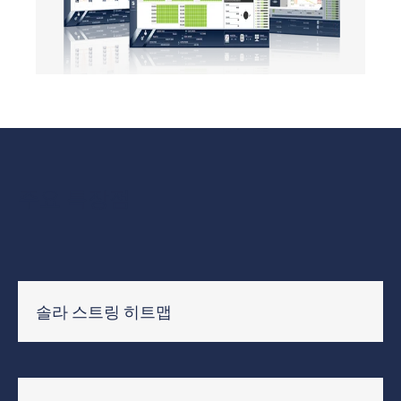
Features
주요 특장점
& Key
benefits
솔라 스트링 히트맵