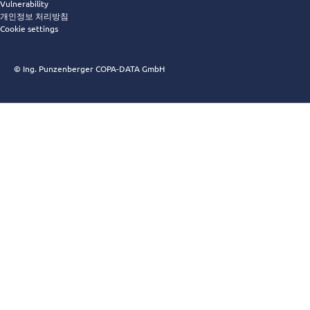
Vulnerability
개인정보 처리방침
Cookie settings
© Ing. Punzenberger COPA-DATA GmbH