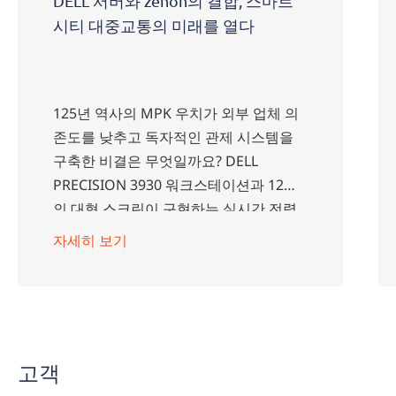
DELL 서버와 zenon의 결합, 스마트
시티 대중교통의 미래를 열다
125년 역사의 MPK 우치가 외부 업체 의
존도를 낮추고 독자적인 관제 시스템을
구축한 비결은 무엇일까요? DELL
PRECISION 3930 워크스테이션과 12개
의 대형 스크린이 구현하는 실시간 전력
관리의 혁신 사례를 소개합니다.
자세히 보기
고객