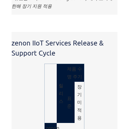
한해 장기 지원 적용
zenon
IIoT
zenon IIoT Services Release &
Services
Release
Support Cycle
&
Support
Cycle
제품 수
명 주기
릴
장
리
기
표
스
미
준
적
용
zenon