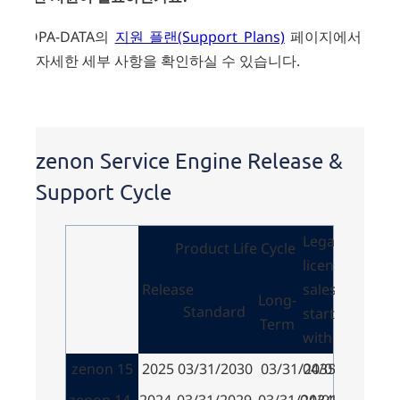
COPA-DATA의
지원 플랜(Support Plans)
페이지에서 보
다 자세한 세부 사항을 확인하실 수 있습니다.
zenon
Service
zenon Service Engine Release &
Engine
Release
Support Cycle
&
Support
Cycle
Legacy
Product Life Cycle
license
Release
sales
Long-
Standard
starting
Term
with
zenon 15
2025
03/31/2030
03/31/2035
04/01/2030