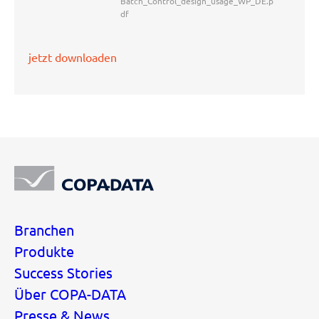
Batch_Control_design_usage_WP_DE.p
df
jetzt downloaden
Branchen
Produkte
Success Stories
Über COPA-DATA
Presse & News