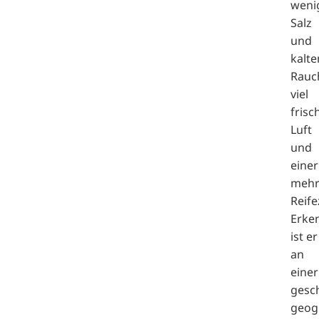
weni
Salz
und
kalt
Rauc
viel
frisc
Luft
und
einer
mehr
Reife
Erke
ist er
an
einer
gesc
geog