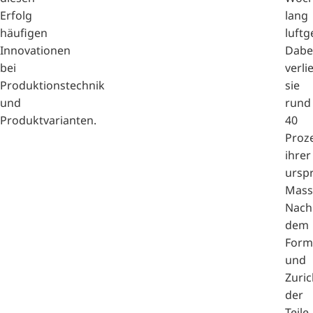
Erfolg
lang
häufigen
luftg
Innovationen
Dabe
bei
verli
Produktionstechnik
sie
und
rund
Produktvarianten.
40
Proz
ihrer
ursp
Mass
Nach
dem
Form
und
Zuri
der
Teile