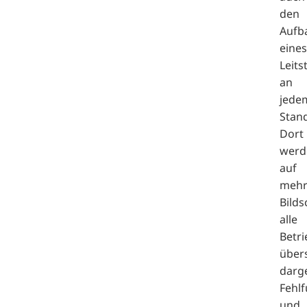
den
Aufb
eines
Leits
an
jede
Stand
Dort
werd
auf
mehr
Bild
alle
Betr
übers
darge
Fehl
und