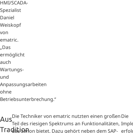
HMI/SCADA-
Spezialist
Daniel
Weiskopf
von
ematric.
„Das
ermöglicht
auch
Wartungs-
und
Anpassungsarbeiten
ohne
Betriebsunterbrechung.“
Die Techniker von ematric nutzten einen großen
Die
Aus
Teil des riesigen Spektrums an Funktionalitäten,
Impl
Tradition
das zenon bietet. Dazu gehört neben dem SAP-
erfol