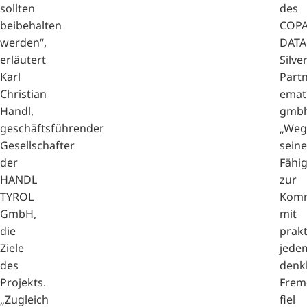
sollten
des
beibehalten
COPA
werden“,
DATA
erläutert
Silve
Karl
Part
Christian
emat
Handl,
gmbh
geschäftsführender
„Weg
Gesellschafter
seine
der
Fähig
HANDL
zur
TYROL
Komm
GmbH,
mit
die
prakt
Ziele
jede
des
denk
Projekts.
Frem
„Zugleich
fiel