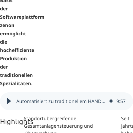
Basis
der
Softwareplattform
zenon
ermöglicht
die
hocheffiziente
Produktion
der
traditionellen
Spezialitäten.
Automatisiert zu traditionellem HANDL-Speckgenuss (Österreich)
9
:
57
Standortübergreifende
Seit
Highlights
Gesamtanlagensteuerung und
Jahr