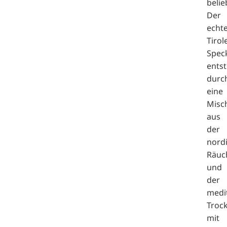
belie
Der
echt
Tirol
Spec
entst
durc
eine
Misc
aus
der
nord
Räuc
und
der
medi
Troc
mit