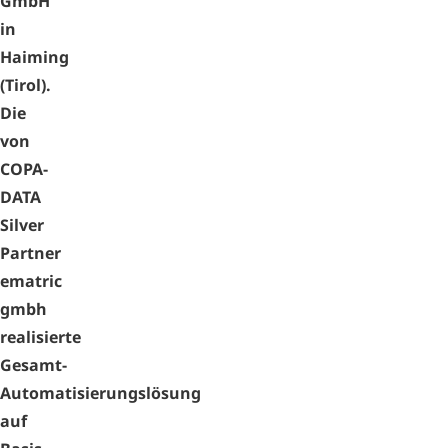
GmbH
in
Haiming
(Tirol).
Die
von
COPA-
DATA
Silver
Partner
ematric
gmbh
realisierte
Gesamt-
Automatisierungslösung
auf