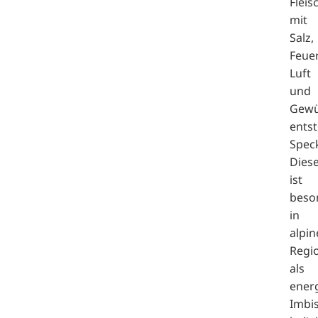
Fleis
mit
Salz,
Feuer
Luft
und
Gewü
entst
Spec
Dies
ist
beso
in
alpin
Regi
als
energ
Imbi