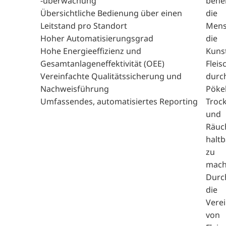
-überwachung
behe
Übersichtliche Bedienung über einen
die
Leitstand pro Standort
Mens
Hoher Automatisierungsgrad
die
Hohe Energieeffizienz und
Kunst
Gesamtanlageneffektivität (OEE)
Fleis
Vereinfachte Qualitätssicherung und
durc
Nachweisführung
Pökel
Umfassendes, automatisiertes Reporting
Troc
und
Räuc
haltb
zu
mach
Durc
die
Vere
von