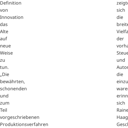
Definition
zeigt
von
sich
Innovation
die
das
breit
Alte
Vielfa
auf
der
neue
vorh
Weise
Steu
zu
und
tun.
Auto
„Die
die
bewährten,
einz
schonenden
ware
und
erinn
zum
sich
Teil
Rain
vorgeschriebenen
Haag
Produktionsverfahren
Gesc