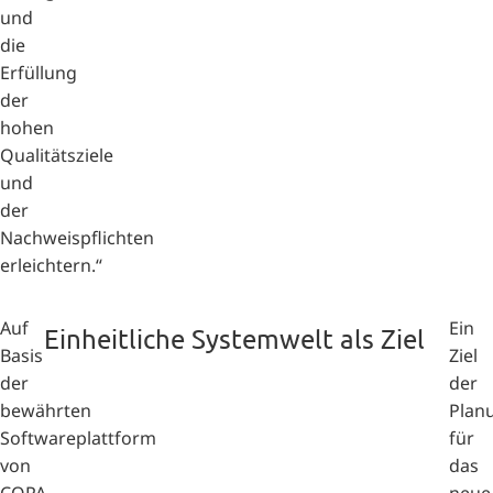
und
die
Erfüllung
der
hohen
Qualitätsziele
und
der
Nachweispflichten
erleichtern.“
Auf
Ein
Einheitliche Systemwelt als Ziel
Basis
Ziel
der
der
bewährten
Plan
Softwareplattform
für
von
das
COPA-
neue