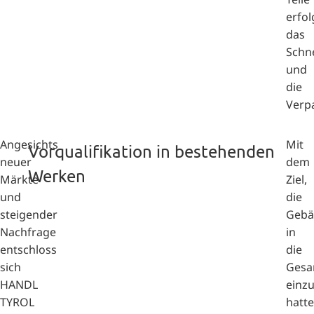
erfo
das
Schn
und
die
Verp
Angesichts
Mit
Vorqualifikation in bestehenden
neuer
dem
Werken
Märkte
Ziel,
und
die
steigender
Gebä
Nachfrage
in
entschloss
die
sich
Gesa
HANDL
einz
TYROL
hatte