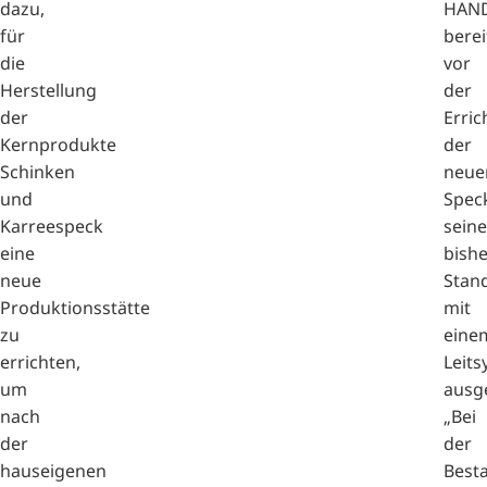
dazu,
HAN
für
berei
die
vor
Herstellung
der
der
Erri
Kernprodukte
der
Schinken
neue
und
Spec
Karreespeck
seine
eine
bish
neue
Stan
Produktionsstätte
mit
zu
eine
errichten,
Leit
um
ausge
nach
„Bei
der
der
hauseigenen
Best