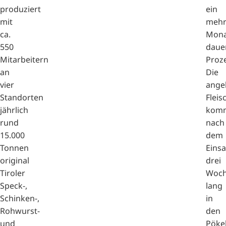
produziert
ein
mit
mehr
ca.
Mona
550
daue
Mitarbeitern
Proze
an
Die
vier
angel
Standorten
Fleis
jährlich
kom
rund
nach
15.000
dem
Tonnen
Einsa
original
drei
Tiroler
Woc
Speck-,
lang
Schinken-,
in
Rohwurst-
den
und
Pöke