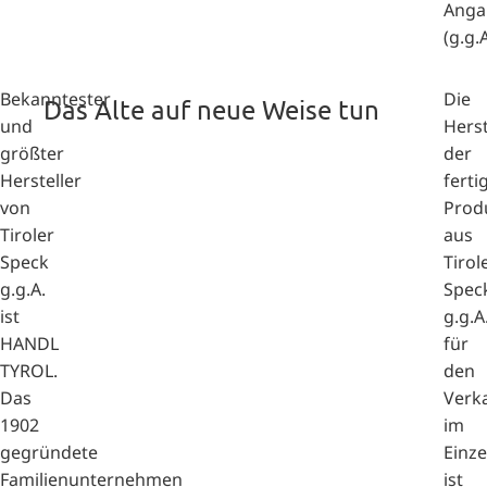
Anga
(g.g.A
Bekanntester
Die
Das Alte auf neue Weise tun
und
Hers
größter
der
Hersteller
ferti
von
Prod
Tiroler
aus
Speck
Tirol
g.g.A.
Spec
ist
g.g.A
HANDL
für
TYROL.
den
Das
Verk
1902
im
gegründete
Einze
Familienunternehmen
ist