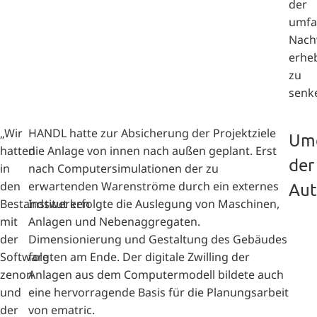
der
umfa
Nach
erheb
zu
senk
„Wir
HANDL hatte zur Absicherung der Projektziele
Umg
hatten
die Anlage von innen nach außen geplant. Erst
der
in
nach Computersimulationen der zu
den
erwartenden Warenströme durch ein externes
Aut
Bestandswerken
Institut erfolgte die Auslegung von Maschinen,
mit
Anlagen und Nebenaggregaten.
der
Dimensionierung und Gestaltung des Gebäudes
Software
folgten am Ende. Der digitale Zwilling der
zenon
Anlagen aus dem Computermodell bildete auch
und
eine hervorragende Basis für die Planungsarbeit
der
von ematric.