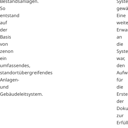
Bestandsanlagen.
Syst
So
gewäh
entstand
Eine
auf
weit
der
Erwa
Basis
an
von
die
zenon
Syst
ein
war,
umfassendes,
den
standortübergreifendes
Aufw
Anlagen-
für
und
die
Gebäudeleitsystem.
Erste
der
Doku
zur
Erfül