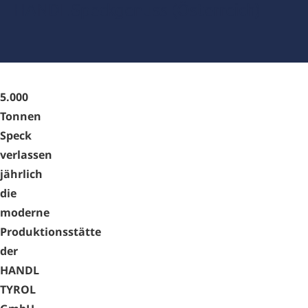
HANDL-Speckgenuss (Österreich)
5.000
Tonnen
Speck
verlassen
jährlich
die
moderne
Produktionsstätte
der
HANDL
TYROL