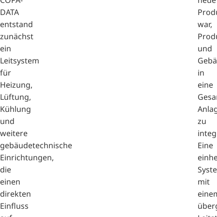
DATA
Prod
entstand
war,
zunächst
Prod
ein
und
Leitsystem
Gebä
für
in
Heizung,
eine
Lüftung,
Gesa
Kühlung
Anla
und
zu
weitere
integ
gebäudetechnische
Eine
Einrichtungen,
einhe
die
Syst
einen
mit
direkten
eine
Einfluss
über