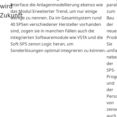
Interface die Anlagenmodellierung ebenso wie
paral
wird
das Modul Erweiterter Trend, um nur einige
zum
Zukunft
wenige zu nennen. Da im Gesamtsystem rund
Bau
40 SPSen verschiedener Hersteller vorhanden
der
sind, zogen sie in manchen Fällen auch die
neue
integrierten Softwaremodule wie VSTA und die
Produ
Soft-SPS zenon Logic heran, um
Sie
Sonderlösungen optimal integrieren zu können.
umfa
nebe
der
SPS-
Prog
und
der
Pers
von
zeno
auch