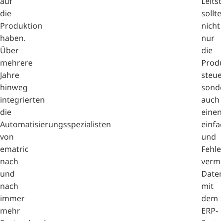
auf
Leits
die
sollt
Produktion
nicht
haben.
nur
Über
die
mehrere
Prod
Jahre
steue
hinweg
sond
integrierten
auch
die
eine
Automatisierungsspezialisten
einf
von
und
ematric
Fehle
nach
verm
und
Date
nach
mit
immer
dem
mehr
ERP-