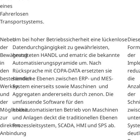
eines
Fahrerlosen
Transportsystems.
Neben
Um bei hoher Betriebssicherheit eine lückenlose
Dies
der
Datendurchgängigkeit zu gewährleisten,
Form
Bewährung
gestalteten HANDL und ematric die bekannte
der
in
Automatisierungspyramide um. Nach
Impl
den
Rücksprache mit COPA-DATA ersetzten sie
reduz
bestehenden
sämtliche Ebenen zwischen ERP- und MES-
die
Werken
System einerseits sowie Maschinen und
Anza
und
Aggregaten andererseits durch zenon. Die
der
der
umfassende Software für den
Schni
Möglichkeit
hochautomatisierten Betrieb von Maschinen
zwis
zur
und Anlagen deckt die traditionellen Ebenen
unter
direkten
Prozessleitsystem, SCADA, HMI und SPS ab.
Syst
Anbindung
deutl