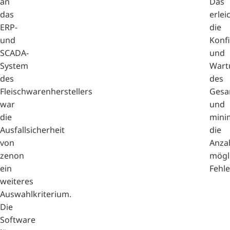
an
Das
das
erlei
ERP-
die
und
Konf
SCADA-
und
System
Wart
des
des
Fleischwarenherstellers
Gesa
war
und
die
mini
Ausfallsicherheit
die
von
Anza
zenon
mögl
ein
Fehle
weiteres
Auswahlkriterium.
Die
Software