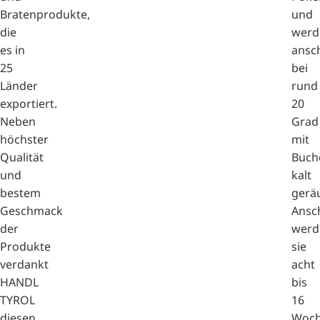
Bratenprodukte,
und
die
werd
es in
ansc
25
bei
Länder
rund
exportiert.
20
Neben
Grad
höchster
mit
Qualität
Buch
und
kalt
bestem
gerä
Geschmack
Ansc
der
werd
Produkte
sie
verdankt
acht
HANDL
bis
TYROL
16
diesen
Woc