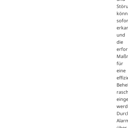
Stör
könn
sofor
erka
und
die
erfor
Maß
für
eine
effiz
Behe
rasc
einge
werd
Durc
Alar
über