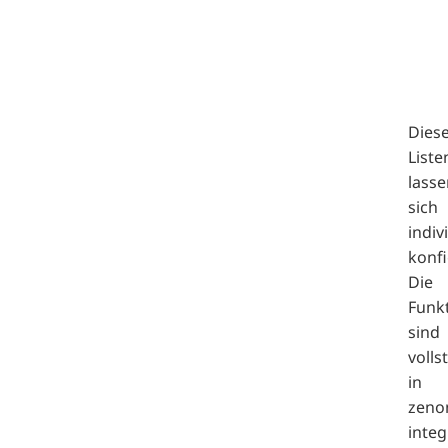
Dies
Liste
lasse
sich
indiv
konfi
Die
Funkt
sind
volls
in
zeno
integ