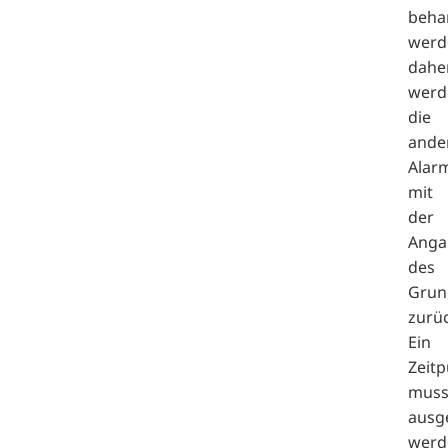
beha
werd
dahe
werd
die
ande
Alar
mit
der
Anga
des
Grun
zurüc
Ein
Zeit
mus
ausg
werd