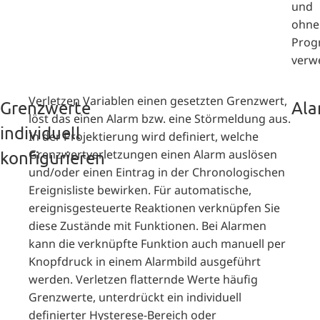
und
ohne
Prog
verw
Verletzen Variablen einen gesetzten Grenzwert,
Grenzwerte
Ala
löst das einen Alarm bzw. eine Störmeldung aus.
individuell
In der Projektierung wird definiert, welche
Grenzwertverletzungen einen Alarm auslösen
konfigurieren
und/oder einen Eintrag in der Chronologischen
Ereignisliste bewirken. Für automatische,
ereignisgesteuerte Reaktionen verknüpfen Sie
diese Zustände mit Funktionen. Bei Alarmen
kann die verknüpfte Funktion auch manuell per
Knopfdruck in einem Alarmbild ausgeführt
werden. Verletzen flatternde Werte häufig
Grenzwerte, unterdrückt ein individuell
definierter Hysterese-Bereich oder