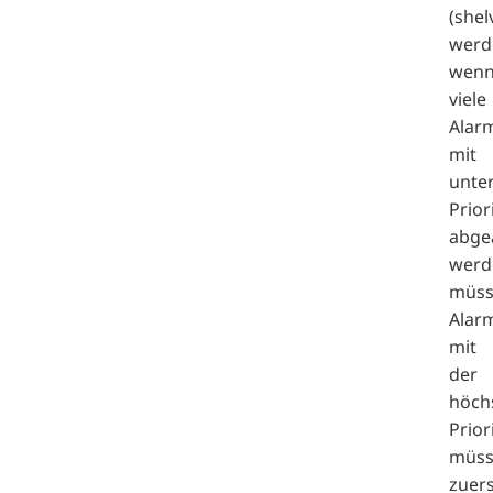
(shel
werd
wen
viele
Alar
mit
unter
Prior
abge
werd
müss
Alar
mit
der
höch
Prior
müss
zuers