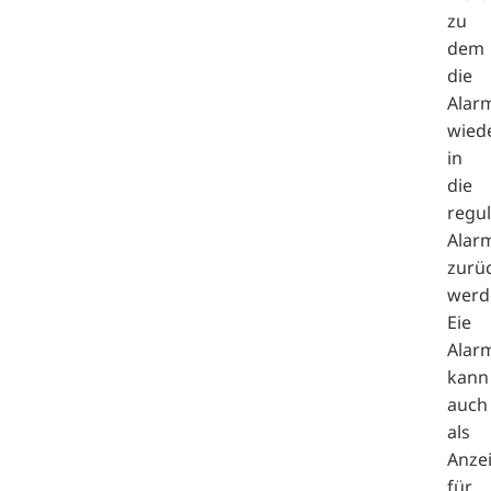
zu
dem
die
Alar
wied
in
die
regu
Alar
zurüc
werd
Eie
Alar
kann
auch
als
Anze
für