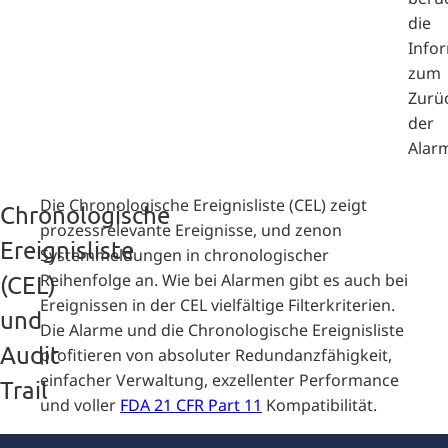
die
Info
zum
Zurüc
der
Alar
Die Chronologische Ereignisliste (CEL) zeigt
Chronologische
prozessrelevante Ereignisse, und zenon
Ereignisliste
Systemmeldungen in chronologischer
Reihenfolge an. Wie bei Alarmen gibt es auch bei
(CEL)
Ereignissen in der CEL vielfältige Filterkriterien.
und
Die Alarme und die Chronologische Ereignisliste
Audit
profitieren von absoluter Redundanzfähigkeit,
einfacher Verwaltung, exzellenter Performance
Trail
und voller
FDA 21 CFR Part 11
Kompatibilität.