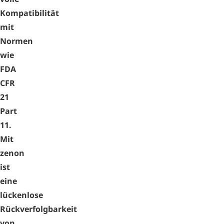
Kompatibilität
mit
Normen
wie
FDA
CFR
21
Part
11.
Mit
zenon
ist
eine
lückenlose
Rückverfolgbarkeit
von