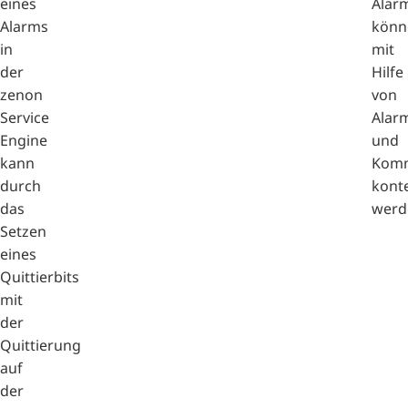
eines
Alar
Alarms
könn
in
mit
der
Hilfe
zenon
von
Service
Alar
Engine
und
kann
Komm
durch
konte
das
werd
Setzen
eines
Quittierbits
mit
der
Quittierung
auf
der