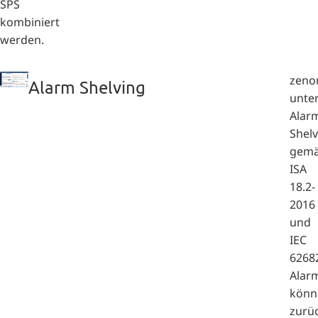
SPS
kombiniert
werden.
zeno
Alarm Shelving
unter
Alar
Shelv
gem
ISA
18.2-
2016
und
IEC
6268
Alar
könn
zurüc