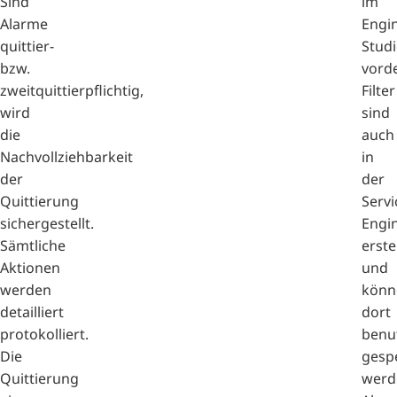
Sind
im
Alarme
Engi
quittier-
Stud
bzw.
vorde
zweitquittierpflichtig,
Filter
wird
sind
die
auch
Nachvollziehbarkeit
in
der
der
Quittierung
Servi
sichergestellt.
Engi
Sämtliche
erste
Aktionen
und
werden
könn
detailliert
dort
protokolliert.
benu
Die
gesp
Quittierung
werd