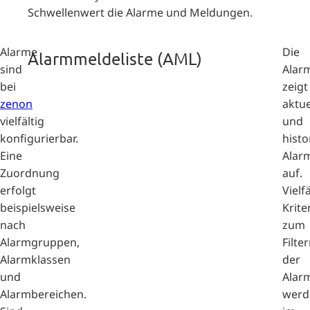
Schwellenwert die Alarme und Meldungen.
Alarme
Die
Alarmmeldeliste (AML)
sind
Alar
bei
zeigt
zenon
aktue
vielfältig
und
konfigurierbar.
histo
Eine
Alar
Zuordnung
auf.
erfolgt
Vielf
beispielsweise
Krite
nach
zum
Alarmgruppen,
Filte
Alarmklassen
der
und
Alar
Alarmbereichen.
werd