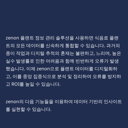
플랜트 정보 관리 시스템으로써 zenon
zenon
플랜트
정보
관리
솔루션을
사용하면
식음료
플랜
트의
모든
데이터를
신속하게
통합할
수
있습니다
.
과거의
종이
작업과
디지털
추적의
혼재는
불편하고
,
느리며
,
높은
실수
발생률로
인한
어려움과
함께
빈번하게
오류가
발생
했습니다
.
이제
zenon
으로
플랜트
데이터를
디지털화하
고
,
이를
중앙
집중식으로
분석
및
정리하여
오류를
방지하
고
ROI
를
높일
수
있습니다
.
zenon
의
다음
기능들을
이용하여
데이터
기반의
인사이트
를
실현할
수
있습니다
.