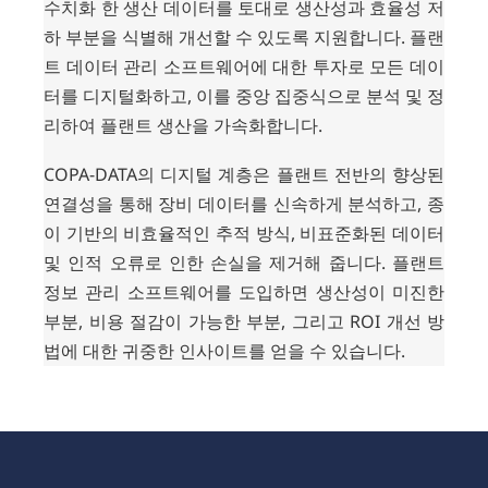
수치화
한
생산
데이터를
토대로
생산성과
효율성
저
하
부분을
식별해
개선할
수
있도록
지원합니다
.
플랜
트
데이터
관리
소프트웨어에
대한
투자로
모든
데이
터를
디지털화하고
,
이를
중앙
집중식으로
분석
및
정
리하여
플랜트
생산을
가속화합니다
.
COPA-DATA
의
디지털
계층은
플랜트
전반의
향상된
연결성을
통해
장비
데이터를
신속하게
분석하고
,
종
이
기반의
비효율적인
추적
방식
,
비표준화된
데이터
및
인적
오류로
인한
손실을
제거해
줍니다
.
플랜트
정보
관리
소프트웨어를
도입하면
생산성이
미진한
부분
,
비용
절감이
가능한
부분
,
그리고
ROI
개선
방
법에
대한
귀중한
인사이트를
얻을
수
있습니다
.