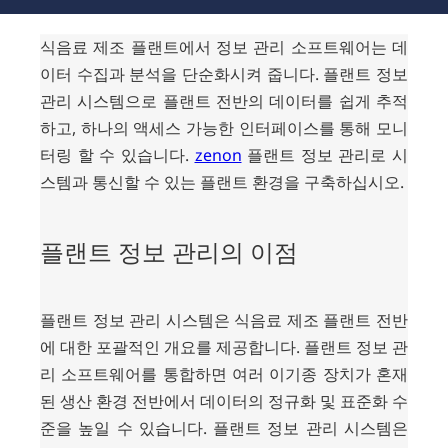
식음료 제조 플랜트에서 정보 관리 소프트웨어는 데
이터 수집과 분석을 단순화시켜 줍니다. 플랜트 정보
관리 시스템으로 플랜트 전반의 데이터를 쉽게 추적
하고, 하나의 액세스 가능한 인터페이스를 통해 모니
터링 할 수 있습니다.
zenon
플랜트 정보 관리로 시
스템과 통신할 수 있는 플랜트 환경을 구축하십시오.
플랜트 정보 관리의 이점
플랜트
정보
관리
시스템은
식음료
제조
플랜트
전반
에
대한
포괄적인
개요를
제공합니다
.
플랜트
정보
관
리
소프트웨어를
통합하면
여러
이기종
장치가
혼재
된
생산
환경
전반에서
데이터의
정규화
및
표준화
수
준을
높일
수
있습니다
.
플랜트
정보
관리
시스템은