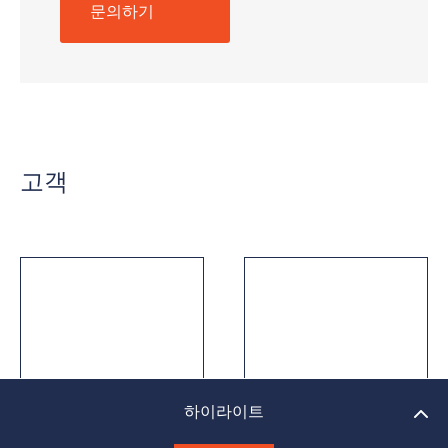
문의하기
고객
정보 자료
풍력 에너지 이해관계자
ZENON 솔루션
하이라이트
하이라이트
혜택