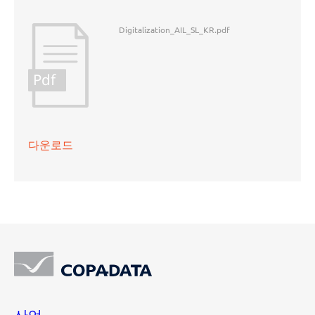
Digitalization_AIL_SL_KR.pdf
Pdf
다운로드
산업