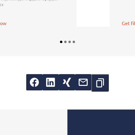
cx
now
Get fi