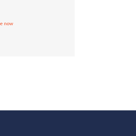
le now
Get