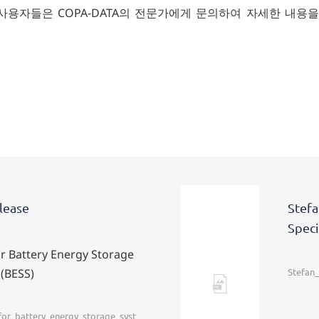
 사용자들은 COPA-DATA의 전문가에게 문의하여 자세한 내용
lease
Stefa
Speci
r Battery Energy Storage
(BESS)
Stefan_
Jpg
or_battery_energy_storage_syst