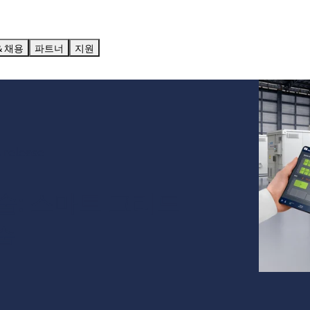
& 채용
파트너
지원
s release
기술: 스마트 그리드
술