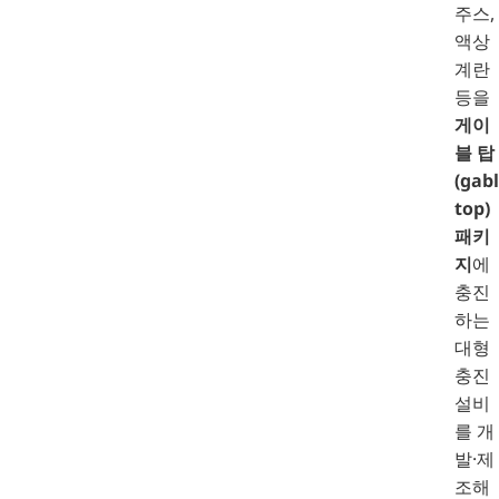
주스,
액상
계란
등을
게이
블 탑
(gabl
top)
패키
지
에
충진
하는
대형
충진
설비
를 개
발·제
조해