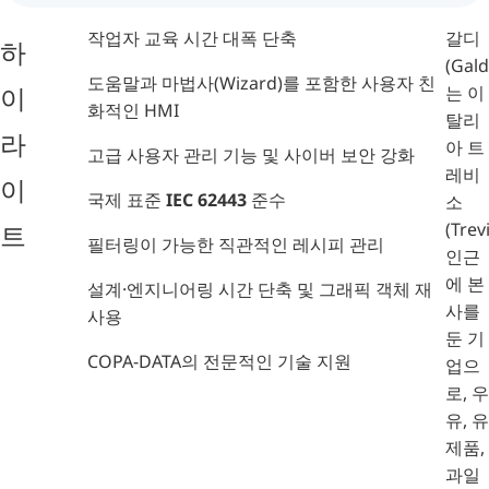
작업자 교육 시간 대폭 단축
갈디
하
(Gald
도움말과 마법사(Wizard)를 포함한 사용자 친
는 이
이
화적인 HMI
탈리
라
아 트
고급 사용자 관리 기능 및 사이버 보안 강화
레비
이
국제 표준
IEC 62443
준수
소
(Trev
트
필터링이 가능한 직관적인 레시피 관리
인근
에 본
설계·엔지니어링 시간 단축 및 그래픽 객체 재
사를
사용
둔 기
COPA-DATA의 전문적인 기술 지원
업으
로, 우
유, 유
제품,
과일