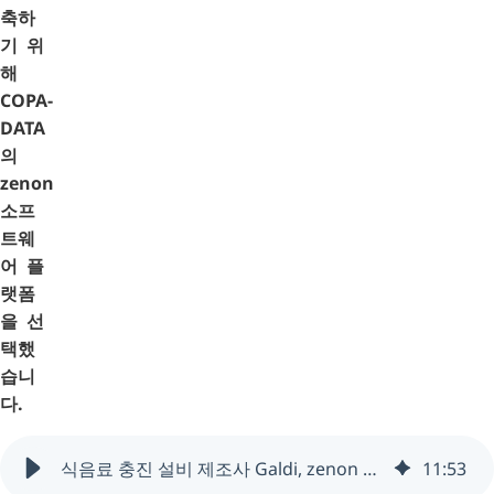
축하
기 위
해
COPA-
DATA
의
zenon
소프
트웨
어 플
랫폼
을 선
택했
습니
다.
식음료 충진 설비 제조사 Galdi, zenon 기반 디지털 HMI로 작업 효율과 보안 강화
11
:
53