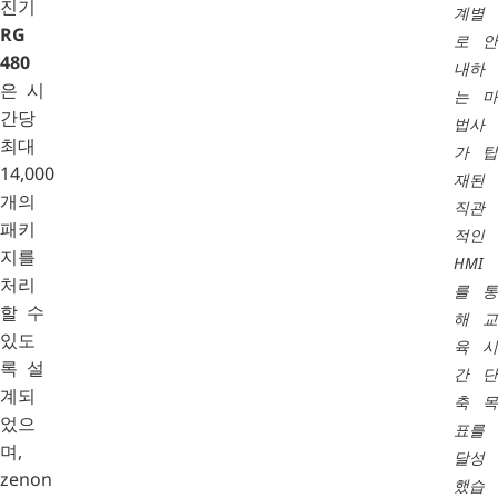
진기
계별
RG
로 안
480
내하
은 시
는 마
간당
법사
최대
가 탑
14,000
재된
개의
직관
패키
적인
지를
HMI
처리
를 통
할 수
해 교
있도
육 시
록 설
간 단
계되
축 목
었으
표를
며,
달성
zenon
했습