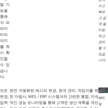
말 기
이고
능을
빠르
통해
고 쉽
각 파
게 필
라미
터링
터의
하고
의미
관리
를 즉
할 수
시 확
있습
인할
니다.
수 있
습니
다.
모든
완전 자동화된 레시피 변경, 원격 관리, 작업자를 위
변경,
한 마법사, MES / ERP 시스템과의 간편한 통합, 지속
MES
입력
적인 성능 모니터링을 통해 고객은 생산 계획을 개선
및