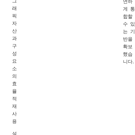
그
연하
래
게 통
픽
합할
자
수 있
산
는 기
과
반을
구
확보
성
했습
요
니다.
소
의
효
율
적
재
사
용
설