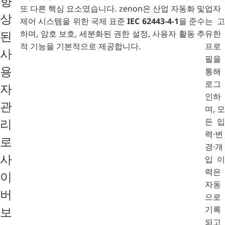
향
또 다른 핵심 요소였습니다. zenon은 산업 자동화 및
업자
상
제어 시스템을 위한 국제 표준
IEC 62443-4-1
을 준수
는 고
하며, 암호 보호, 세분화된 권한 설정, 사용자 활동 추
유한
된
적 기능을 기본적으로 제공합니다.
프로
사
필을
용
통해
로그
자
인하
관
며, 모
든 입
리
력·변
로
경·개
사
입 이
력은
이
자동
버
으로
기록
보
되고