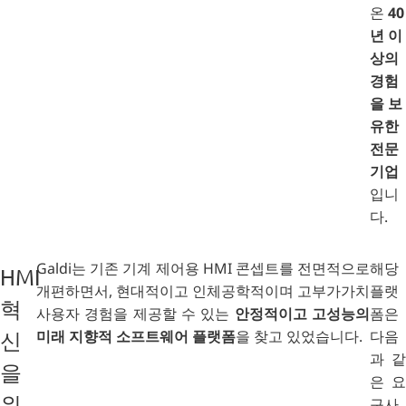
온
40
년 이
상의
경험
을 보
유한
전문
기업
입니
다.
Galdi는 기존 기계 제어용 HMI 콘셉트를 전면적으로
해당
HMI
개편하면서, 현대적이고 인체공학적이며 고부가가치
플랫
혁
사용자 경험을 제공할 수 있는
안정적이고 고성능의
폼은
미래 지향적 소프트웨어 플랫폼
을 찾고 있었습니다.
다음
신
과 같
을
은 요
위
구사