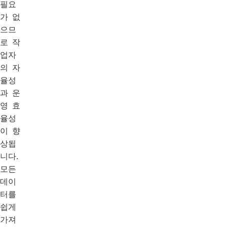
필요
가 없
으므
로 작
업자
의 자
율성
과 운
영 효
율성
이 향
상됩
니다.
모든
데이
터를
쉽게
가져