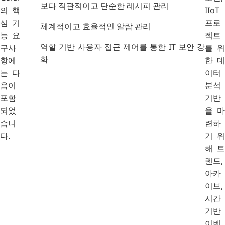
보다 직관적이고 단순한 레시피 관리
의 핵
IIoT
심 기
프로
체계적이고 효율적인 알람 관리
능 요
젝트
역할 기반 사용자 접근 제어를 통한 IT 보안 강
구사
를 위
화
항에
한 데
는 다
이터
음이
분석
포함
기반
되었
을 마
습니
련하
다.
기 위
해 트
렌드,
아카
이브,
시간
기반
이벤