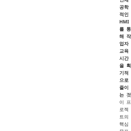
공학
적인
HMI
를 통
해 작
업자
교육
시간
을 획
기적
으로
줄이
는 것
이 프
로젝
트의
핵심