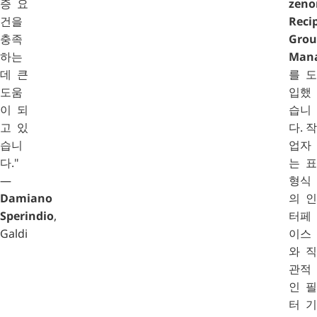
증 요
zeno
건을
Reci
충족
Grou
하는
Man
데 큰
를 도
도움
입했
이 되
습니
고 있
다. 작
습니
업자
다."
는 표
—
형식
Damiano
의 인
Sperindio
,
터페
Galdi
이스
와 직
관적
인 필
터 기