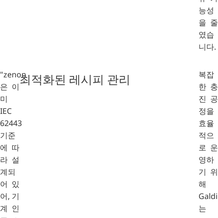
능성
을 줄
였습
니다.
"zenon
복잡
최적화된 레시피 관리
은 이
한 충
미
진 공
IEC
정을
62443
효율
기준
적으
에 따
로 운
라 설
영하
계되
기 위
어 있
해
어, 기
Galdi
계 인
는