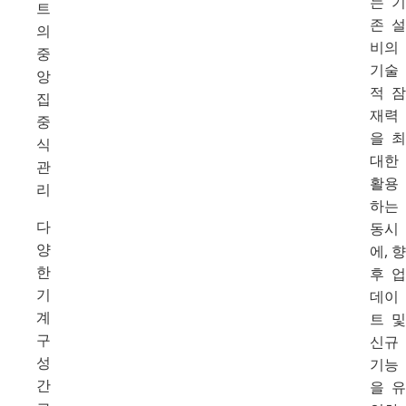
는 기
트
존 설
의
비의
중
기술
앙
적 잠
집
재력
중
을 최
식
대한
관
활용
리
하는
다
동시
양
에, 향
한
후 업
기
데이
계
트 및
구
신규
성
기능
간
을 유