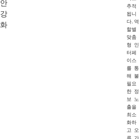
안
추적
강
됩니
다. 역
화
할별
맞춤
형 인
터페
이스
를 통
해 불
필요
한 정
보 노
출을
최소
화하
고 오
류 가