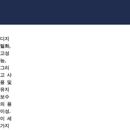
강화
디지
털화,
고성
능,
그리
고 사
용 및
유지
보수
의 용
이성.
이 세
가지