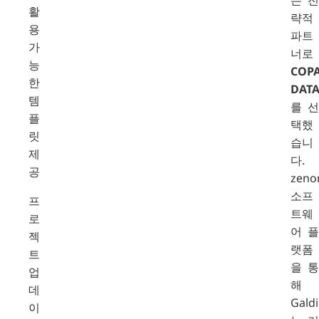
활
략적
용
파트
가
너로
능
COPA
한
DAT
템
를 선
플
택했
릿
습니
제
다.
공
zeno
소프
프
트웨
로
어 플
젝
랫폼
트
을 통
업
해
데
Galdi
이