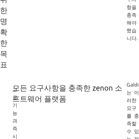
항을
한
충족
명
해야
했습
확
니다.
한
목
표
Galdi
모든 요구사항을 충족한 zenon 소
고
는 이
프트웨어 플랫폼
급
러한
기
요구
능
를 충
과
족할
즉
수 있
시
는 전