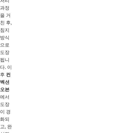
처리
과정
을 거
친 후,
침지
방식
으로
도장
됩니
다. 이
후
컨
벡션
오븐
에서
도장
이 경
화되
고, 완