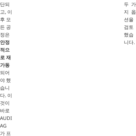
단되
두 가
고, 이
지 옵
후 모
션을
든 공
검토
정은
했습
안정
니다.
적으
로 재
가동
되어
야 했
습니
다. 이
것이
바로
AUDI
AG
가 프