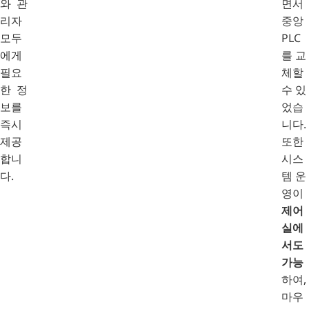
와 관
면서
리자
중앙
모두
PLC
에게
를 교
필요
체할
한 정
수 있
보를
었습
즉시
니다.
제공
또한
합니
시스
다.
템 운
영이
제어
실에
서도
가능
하여,
마우