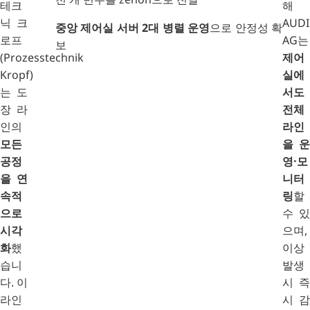
테크
해
닉 크
AUDI
중앙 제어실 서버 2대 병렬 운영
으로 안정성 확
로프
AG는
보
(Prozesstechnik
제어
Kropf)
실에
는 도
서도
장 라
전체
인의
라인
모든
을 운
공정
영·모
을 연
니터
속적
링
할
으로
수 있
시각
으며,
화
했
이상
습니
발생
다. 이
시 즉
라인
시 감