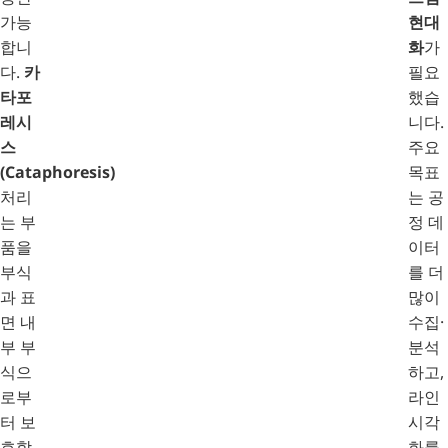
가능
현대
합니
화
가
다.
카
필요
타포
했습
레시
니다.
스
주요
(Cataphoresis)
목표
처리
는 공
는 부
정 데
품을
이터
부식
를 더
과 표
많이
면 내
수집·
부 부
분석
식으
하고,
로부
라인
터 보
시각
호합
화를