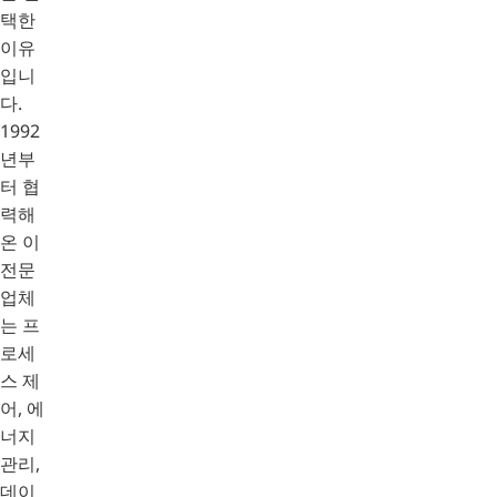
택한
이유
입니
다.
1992
년부
터 협
력해
온 이
전문
업체
는 프
로세
스 제
어, 에
너지
관리,
데이