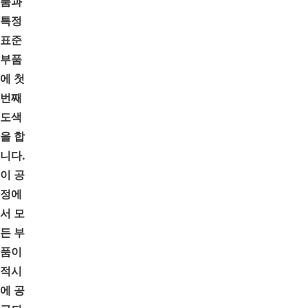
품과
특정
표준
부품
에 첫
번째
도색
을 합
니다.
이 공
정에
서 모
든 부
품이
적시
에 공