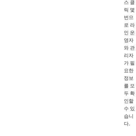
스 클
릭 몇
번으
로 라
인 운
영자
와 관
리자
가 필
요한
정보
를 모
두 확
인할
수 있
습니
다.