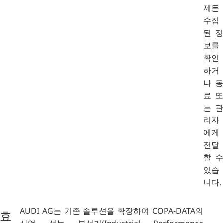
제든
수집
된 정
보를
확인
하거
나 동
료 또
는
관
리자
에게
전달
할 수
있습
니다.
AUDI AG는 기존 솔루션을 확장하여 COPA-DATA의
효
산업 성능 분석기(Industrial Performance