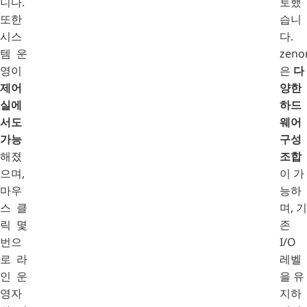
니다.
토했
또한
습니
시스
다.
템 운
zeno
영이
은
다
제어
양한
실에
하드
서도
웨어
가능
구성
해졌
조합
으며,
이 가
마우
능하
스 클
며, 기
릭 몇
존
번으
I/O
로 라
레벨
인 운
을 유
영자
지하