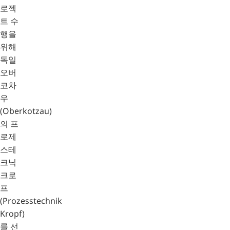
로젝
트 수
행을
위해
독일
오버
코차
우
(Oberkotzau)
의 프
로제
스테
크닉
크로
프
(Prozesstechnik
Kropf)
를 선