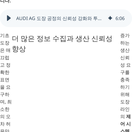
니다.
AUDI AG 도장 공정의 신뢰성 강화와 투명한 시각화
6
:
06
기초
증가
더 많은 정보 수집과 생산 신뢰성
도장
하는
향상
은 매
생산
끄럽
신뢰
고 정
성 요
확한
구를
표면
충족
을 요
하기
구하
위해
며, 최
도장
소한
라인
의 오
의
제
차 허
어 시
용만
스템