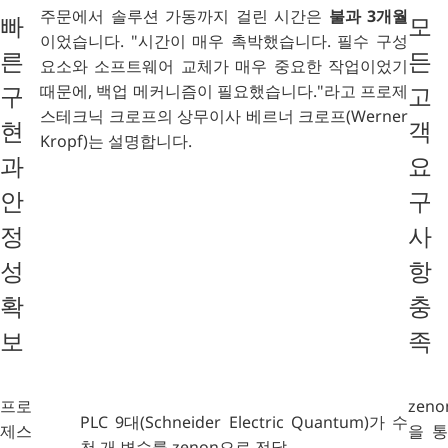
주문에서 솔루션 가동까지 걸린 시간은
불과 3개월
빠
모
이었습니다.
"시간이 매우 촉박했습니다.
필수 구성
른
든
요소와 소프트웨어 교체가 매우 중요한 작업이었기
때문에,
백업
메커니즘이 필요했습니다."라고 프로제
구
고
스테크닉 크로프
의 상무이사 베르너 크로프(Werner
현
객
Kropf)는 설명합니다.
과
요
안
구
정
사
성
항
확
충
보
족
프로
zeno
PLC 9대(Schneider Electric Quantum)가 수
제스
을 통
천 개 변수를 zenon으로 전달