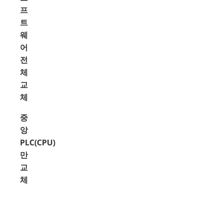
프
트
웨
어
전
체
교
체
중
앙
PLC(CPU)
만
교
체