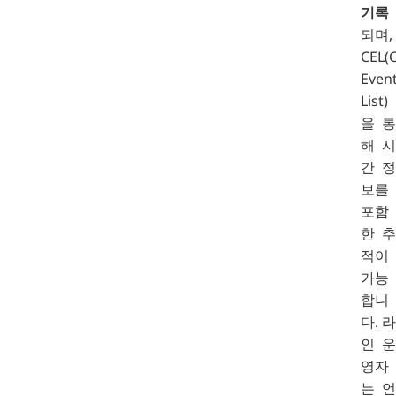
기록
되며,
CEL(
Even
List)
을 통
해 시
간 정
보를
포함
한 추
적이
가능
합니
다. 라
인 운
영자
는 언