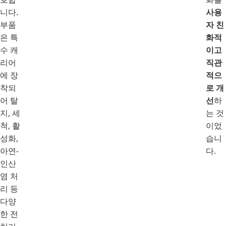
니다.
사용
부품
자 친
은 특
화적
수 캐
이고
리어
직관
에 장
적으
착되
로 개
어 탈
선
하
지, 세
는 것
척, 활
이었
성화,
습니
아연-
다.
인산
염 처
리 등
다양
한 전