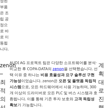
성된
부품
은 조
립 공
정으
로 바
로 이
동됩
니다.
AUDI AG 프로젝트 팀은 다양한 소프트웨어를 분석·
zenon
계
비교한 후 COPA-DATA의
zenon
을 선택했습니다. 선
–
획
택 이유 중 하나는
비용 효율성과 요구 솔루션 구현
가능성
이었습니다. zenon은
오픈 및 플랫폼 독립적
최
대
시스템
으로, 모든 하드웨어에서 사용 가능하며, 300
적
로
개 이상의 드라이버로 모든 PLC 및 버스 시스템과 호
의
진
환됩니다. 이를 통해 기존 투자 보호와
고객 독립성
확보
가 가능합니다.
선
행