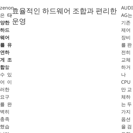
zenon
AUDI
효율적인 하드웨어 조합과 편리한
은
다
AG는
운영
양한
기존
하드
제어
웨어
장비
를 유
를 완
연하
전히
게 조
교체
합
할
하거
수 있
나
어 이
CPU
러한
만 교
요구
체하
를 완
는 두
벽히
가지
충족
옵션
했습
을 검