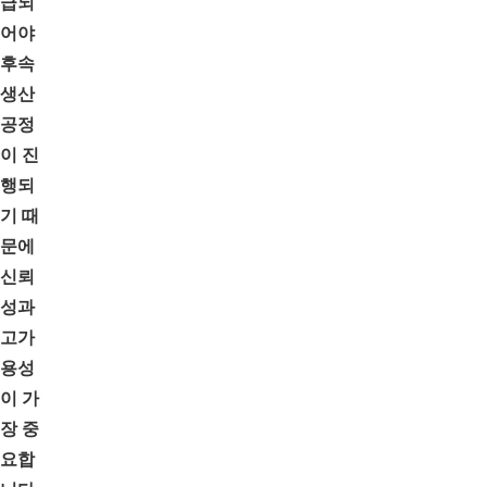
급되
어야
후속
생산
공정
이 진
행되
기 때
문에
신뢰
성과
고가
용성
이 가
장 중
요합