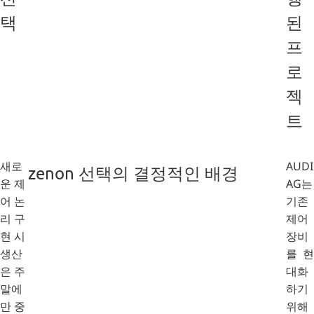
택
된
프
로
젝
트
새로
AUDI
zenon 선택의 결정적인 배경
운 제
AG는
어 논
기존
리 구
제어
현 시
장비
생산
를 현
은 주
대화
말에
하기
만 중
위해