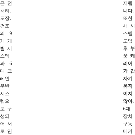
은 전
지됩
처리,
니다.
도장,
또한
건조
새 시
의 9
스템
개 개
도입
별 시
후
부
스템
품 캐
과 6
리어
대 크
가 갑
레인
자기
운반
움직
시스
이지
템으
않아
,
로 구
6대
성되
장치
어 서
구동
로 연
메커