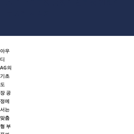
AUDI AG 도장 공정의 신뢰성 강화와
투명한 시각화
아우
디
AG의
기초
도
장 공
정에
서는
맞춤
형 부