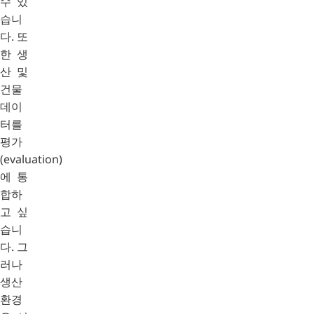
수 있
습니
다. 또
한 생
산 및
건물
데이
터를
평가
(evaluation)
에 통
합하
고 싶
습니
다. 그
러나
생산
환경