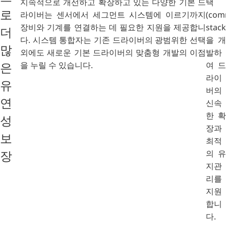
지속적으로 개선하고 확장하고 있는 다양한 기본 드
택
로
라이버는 센서에서 세그먼트 시스템에 이르기까지
(com
장비와 기계를 연결하는 데 필요한 지원을 제공합니
stack
더
다. 시스템 통합자는 기존 드라이버의 광범위한 선택
을 개
많
외에도 새로운 기본 드라이버의 맞춤형 개발의 이점
발하
을 누릴 수 있습니다.
여 드
은
라이
유
버의
연
신속
한 확
성
장과
보
최적
의 유
장
지관
리를
지원
합니
다.