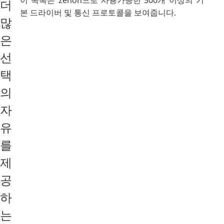
더
본 드라이버 및 통신 프로토콜을 보여줍니다.
많
은
선
택
의
자
유
를
제
공
하
는