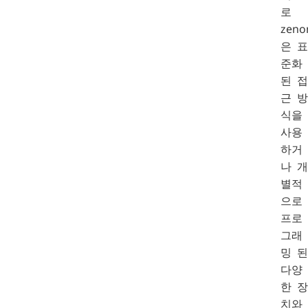
로
zeno
은 표
준화
된 접
근 방
식을
사용
하거
나 개
별적
으로
프로
그래
밍 된
다양
한 장
치와