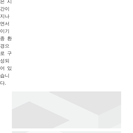
은 시
간이
지나
면서
이기
종 환
경으
로 구
성되
어 있
습니
다.