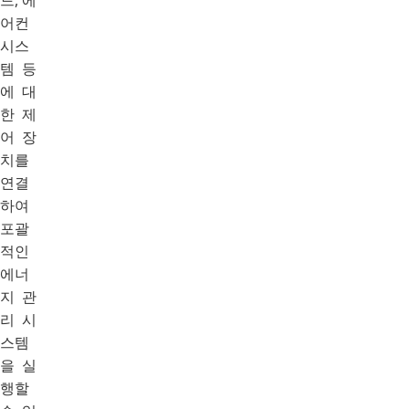
어컨
시스
템 등
에 대
한 제
어 장
치를
연결
하여
포괄
적인
에너
지 관
리 시
스템
을 실
행할