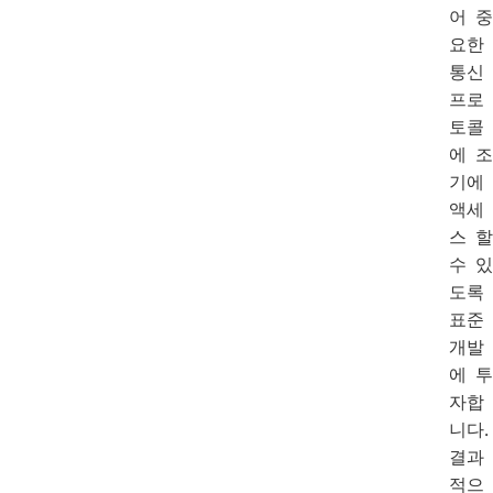
어 중
요한
통신
프로
토콜
에 조
기에
액세
스 할
수 있
도록
표준
개발
에 투
자합
니다.
결과
적으