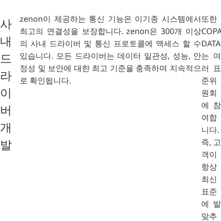
zenon이 제공하는 통신 기능은 이기종 시스템에서
또한
사
최고의 연결성을 보장합니다. zenon은 300개 이상
COPA
내
의 사내 드라이버 및 통신 프로토콜에 액세스 할 수
DATA
있습니다. 모든 드라이버는 데이터 일관성, 성능, 안
는 여
드
정성 및 보안에 대한 최고 기준을 충족하며 지속적으
러 표
라
로 확인됩니다.
준위
이
원회
에 참
버
여합
개
니다.
즉, 고
발
객이
항상
최신
표준
에 발
맞추