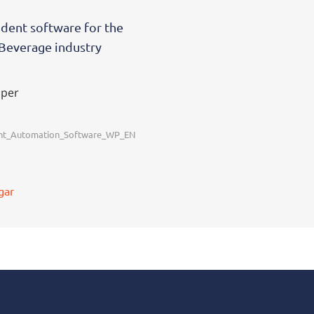
dent software for the
Beverage industry
aper
nt_Automation_Software_WP_EN
gar