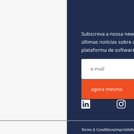
newsletters
Subscreva a nossa news
últimas notícias sobre
plataforma de softwar
agora mesmo
linkedin
instagram
face
Terms & Conditions
Imprint
Wh