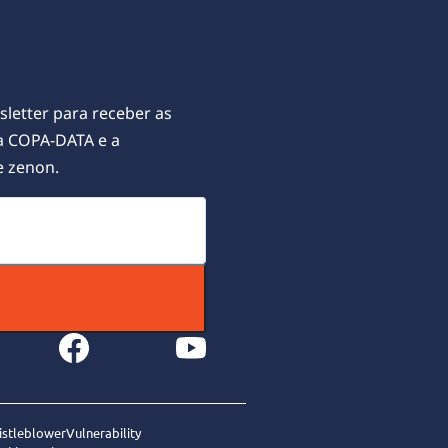
letter para receber as
 a COPA-DATA e a
e zenon.
book
youtube
istleblower
Vulnerability