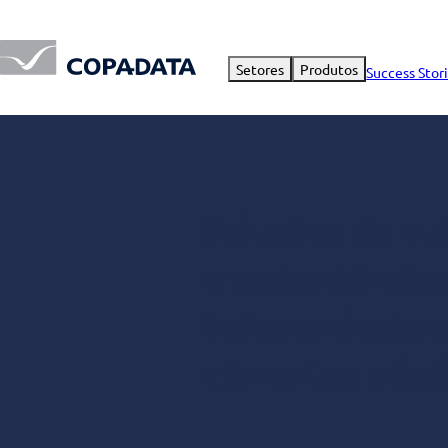
Setores
Produtos
Success Stor
Soluções de au
e sustentáveis
independente p
alimentos e be