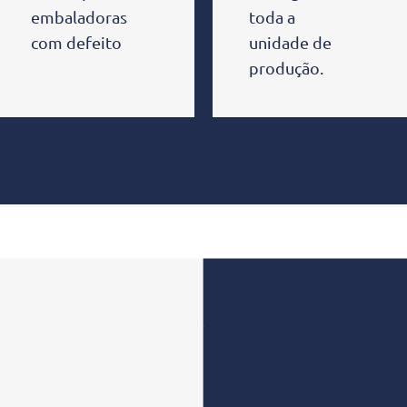
embaladoras
toda a
com defeito
unidade de
produção.
Subscrever as