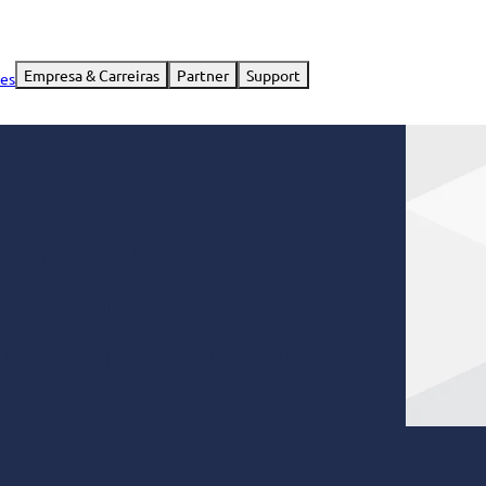
Empresa & Carreiras
Partner
Support
ies
tomação flexíveis
com software
ara a indústria de
bidas