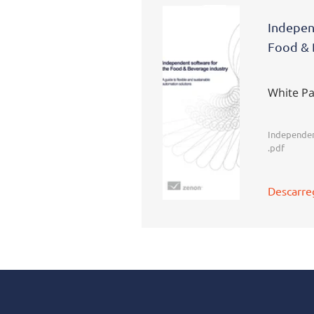
Indepen
Food & 
White P
Independe
.pdf
Descarre