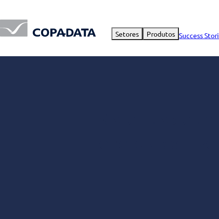
Setores
Produtos
Success Stor
Sistemas de a
energia com z