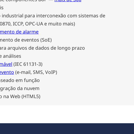
is
 industrial para interconexão com sistemas de
60870, ICCP, OPC-UA e muito mais)
mento de alarme
mento de eventos (SoE)
ara arquivos de dados de longo prazo
e análises
amável
(IEC 61131-3)
 evento
(e-mail, SMS, VoIP)
baseado em função
egração da nuvem
ção na Web (HTML5)