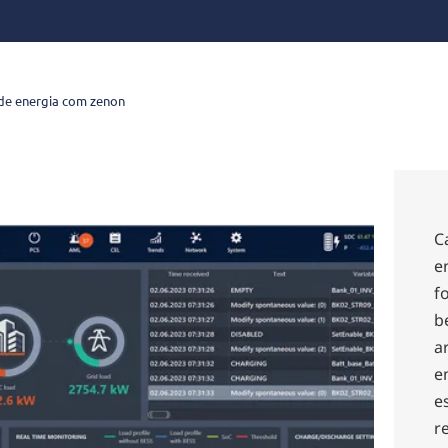
de energia com zenon
C
e
f
b
a
e
e
re