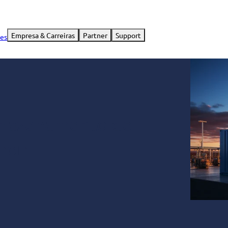
Empresa & Carreiras
Partner
Support
ies
rmazenamento de
enon