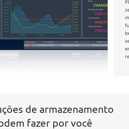
P
z
m
f
b
s
e
r
luções de armazenamento
odem fazer por você