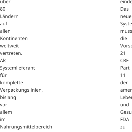
über
einde
80
Das
Ländern
neue
auf
Syst
allen
muss
Kontinenten
die
weltweit
Vorsc
vertreten.
21
Als
CRF
Systemlieferant
Part
für
11
komplette
der
Verpackungslinien,
amer
bislang
Leben
vor
und
allem
Gesu
im
FDA
Nahrungsmittelbereich
zu