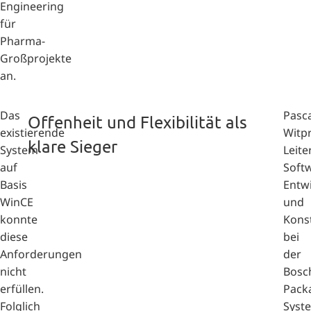
Engineering
für
Pharma-
Großprojekte
an.
Das
Pasca
Offenheit und Flexibilität als
existierende
Witpr
klare Sieger
System
Leite
auf
Soft
Basis
Entw
WinCE
und
konnte
Kons
diese
bei
Anforderungen
der
nicht
Bosc
erfüllen.
Pack
Folglich
Syst