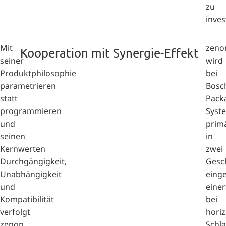
zu
inves
Mit
zeno
Kooperation mit Synergie-Effekt
seiner
wird
Produktphilosophie
bei
parametrieren
Bosc
statt
Pack
programmieren
Syst
und
prim
seinen
in
Kernwerten
zwei
Durchgängigkeit,
Gesc
Unabhängigkeit
einge
und
einer
Kompatibilität
bei
verfolgt
hori
zenon
Schl