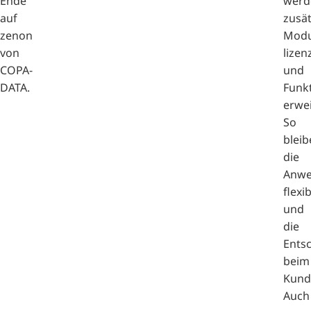
Ende
werd
auf
zusät
zenon
Modu
von
lizen
COPA-
und
DATA.
Funkt
erwei
So
bleib
die
Anw
flexi
und
die
Ents
beim
Kund
Auch