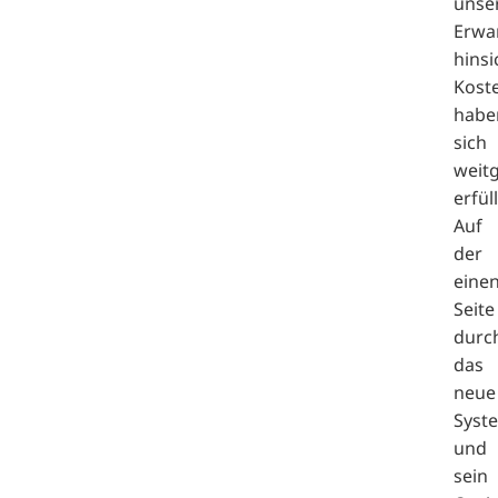
unse
Erwa
hinsi
Kost
habe
sich
weit
erfüll
Auf
der
eine
Seite
durc
das
neue
Syst
und
sein