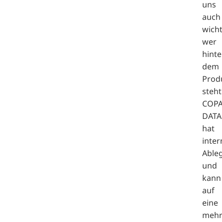
uns
auch
wicht
wer
hinte
dem
Prod
steht
COPA
DATA
hat
inter
Able
und
kann
auf
eine
meh