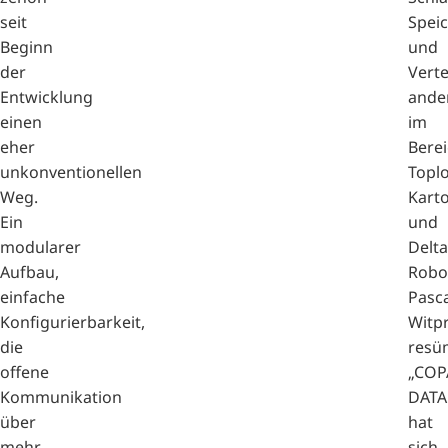
seit
Spei
Beginn
und
der
Verte
Entwicklung
ander
einen
im
eher
Bere
unkonventionellen
Topl
Weg.
Kart
Ein
und
modularer
Delta
Aufbau,
Robot
einfache
Pasca
Konfigurierbarkeit,
Witp
die
resüm
offene
„COP
Kommunikation
DATA
über
hat
mehr
sich