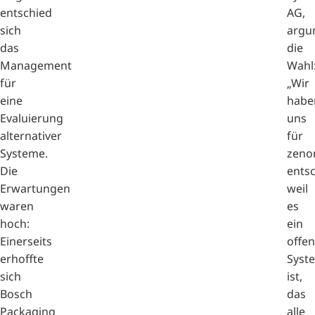
entschied
AG,
sich
argu
das
die
Management
Wahl
für
„Wir
eine
habe
Evaluierung
uns
alternativer
für
Systeme.
zeno
Die
ents
Erwartungen
weil
waren
es
hoch:
ein
Einerseits
offe
erhoffte
Syst
sich
ist,
Bosch
das
Packaging
alle