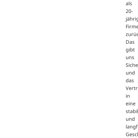
als
20-
jähri
Firm
zurüc
Das
gibt
uns
Siche
und
das
Vert
in
eine
stabi
und
langf
Gesc