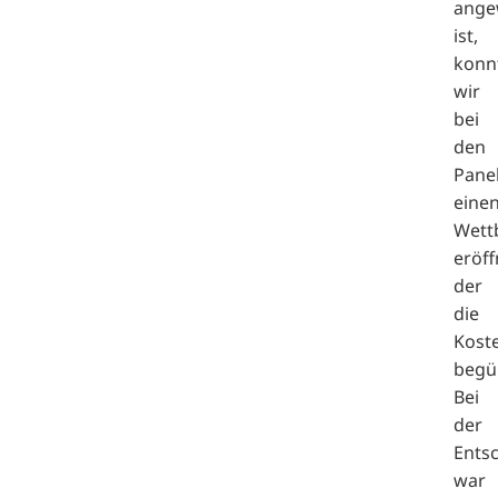
ange
ist,
konn
wir
bei
den
Panel
eine
Wett
eröff
der
die
Koste
begün
Bei
der
Ents
war