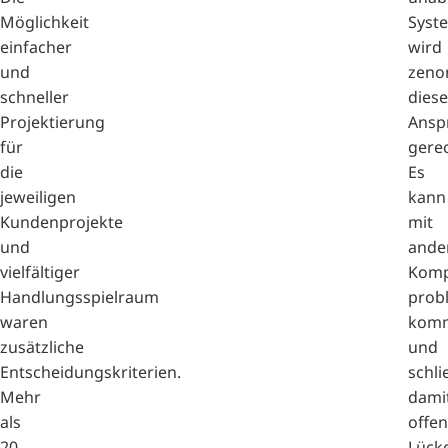
Möglichkeit
Syst
einfacher
wird
und
zeno
schneller
dies
Projektierung
Ansp
für
gerec
die
Es
jeweiligen
kann
Kundenprojekte
mit
und
ande
vielfältiger
Komp
Handlungsspielraum
prob
waren
komm
zusätzliche
und
Entscheidungskriterien.
schli
Mehr
dami
als
offe
20
Lück