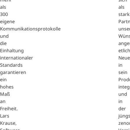
als
als
300
stark
eigene
Part
Kommunikationsprotokolle
unse
und
Wüns
die
ang
Einhaltung
etlic
internationaler
Neue
Standards
in
garantieren
sein
ein
Prod
hohes
integ
Maß
und
an
in
Freiheit.
der
Lars
jüng
Krause,
zeno