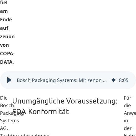
fiel
am
Ende
auf
zenon
von
COPA-
DATA.
Bosch Packaging Systems: Mit zenon fit für die Pharmazeutische Industrie (Schweiz)
8
:
05
Die
Für
Unumgängliche Voraussetzung:
Bosch
die
FDA-Konformität
Packaging
Anw
Systems
in
AG,
der
Tochterunternehmen
Nahr