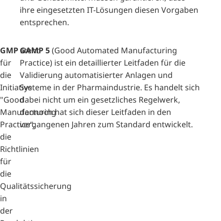
ihre eingesetzten IT-Lösungen diesen Vorgaben
entsprechen.
GMP
GAMP 5
steht
(Good Automated Manufacturing
für
Practice) ist ein detaillierter Leitfaden für die
die
Validierung automatisierter Anlagen und
Initiative
Systeme in der Pharmaindustrie. Es handelt sich
"Good
dabei nicht um ein gesetzliches Regelwerk,
Manufacturing
dennoch hat sich dieser Leitfaden in den
Practice“,
vergangenen Jahren zum Standard entwickelt.
die
Richtlinien
für
die
Qualitätssicherung
in
der