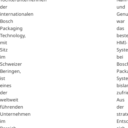
der
und
internationalen
Genu
Bosch
war
Packaging
das
Technology,
best
mit
HMI-
Sitz
Syst
im
bei
Schweizer
Bosc
Beringen,
Pack
ist
Syst
eines
bisla
der
zufri
weltweit
Aus
führenden
der
Unternehmen
strat
im
Ents