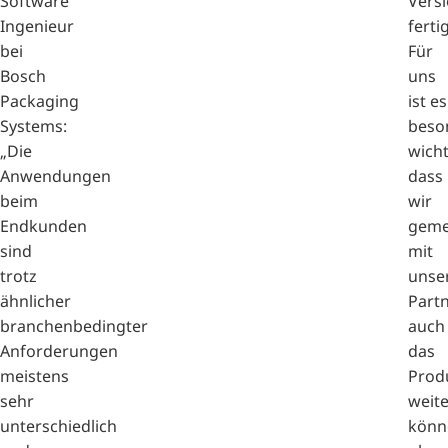
Software
Vers
Ingenieur
ferti
bei
Für
Bosch
uns
Packaging
ist es
Systems:
beso
„Die
wicht
Anwendungen
dass
beim
wir
Endkunden
geme
sind
mit
trotz
unse
ähnlicher
Part
branchenbedingter
auch
Anforderungen
das
meistens
Prod
sehr
weit
unterschiedlich
könn