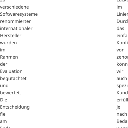
verschiedene
im
Softwaresysteme
Lini
renommierter
Durc
internationaler
das
Hersteller
einf
wurden
Konf
im
von
Rahmen
zeno
der
könn
Evaluation
wir
begutachtet
auch
und
spezi
bewertet.
Kund
Die
erfül
Entscheidung
Je
fiel
nach
am
Beda