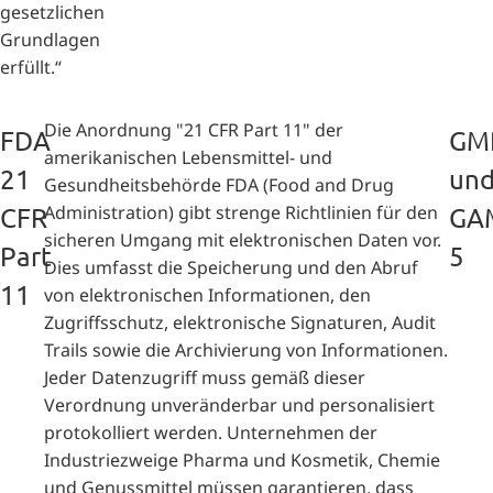
gesetzlichen
Grundlagen
erfüllt.“
Die Anordnung "21 CFR Part 11" der
FDA
GM
amerikanischen Lebensmittel- und
21
un
Gesundheitsbehörde FDA (Food and Drug
Administration) gibt strenge Richtlinien für den
CFR
GA
sicheren Umgang mit elektronischen Daten vor.
Part
5
Dies umfasst die Speicherung und den Abruf
11
von elektronischen Informationen, den
Zugriffsschutz, elektronische Signaturen, Audit
Trails sowie die Archivierung von Informationen.
Jeder Datenzugriff muss gemäß dieser
Verordnung unveränderbar und personalisiert
protokolliert werden. Unternehmen der
Industriezweige Pharma und Kosmetik, Chemie
und Genussmittel müssen garantieren, dass