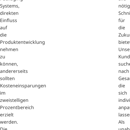
Systems,
nöti
direkten
Schni
Einfluss
für
auf
die
die
Zuku
Produktentwicklung
biete
nehmen
Unse
zu
Kund
können,
such
andererseits
nach
sollten
Gesa
Kosteneinsparungen
die
im
sich
zweistelligen
indiv
Prozentbereich
anpa
erzielt
lasse
werden.
Als
Die
unab