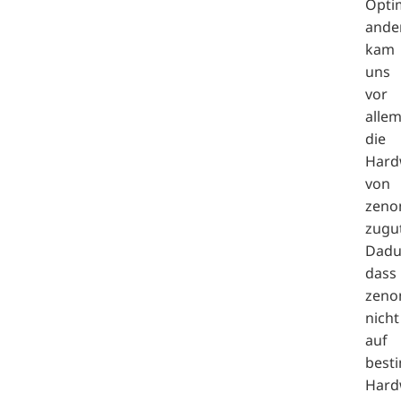
Opti
ander
kam
uns
vor
alle
die
Hard
von
zeno
zugu
Dadu
dass
zeno
nicht
auf
best
Hard