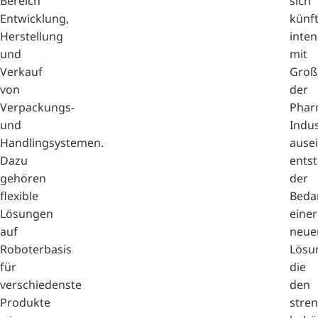
Bereich
sich
Entwicklung,
künft
Herstellung
inten
und
mit
Verkauf
Groß
von
der
Verpackungs-
Phar
und
Indus
Handlingsystemen.
ause
Dazu
ents
gehören
der
flexible
Beda
Lösungen
einer
auf
neue
Roboterbasis
Lösu
für
die
verschiedenste
den
Produkte
stre