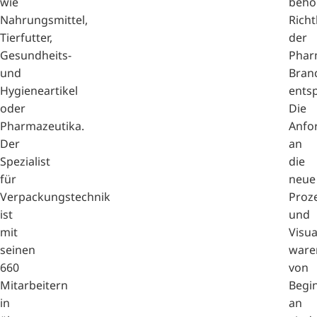
wie
behö
Nahrungsmittel,
Richt
Tierfutter,
der
Gesundheits-
Phar
und
Bran
Hygieneartikel
entsp
oder
Die
Pharmazeutika.
Anfo
Der
an
Spezialist
die
für
neue
Verpackungstechnik
Proz
ist
und
mit
Visua
seinen
ware
660
von
Mitarbeitern
Begi
in
an