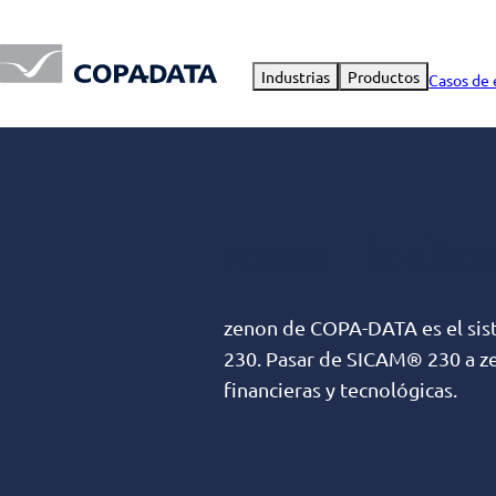
Industrias
Productos
Casos de 
zenon – la alte
zenon de COPA-DATA es el sis
230. Pasar de SICAM® 230 a z
financieras y tecnológicas.