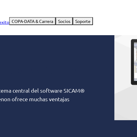
COPA-DATA & Carrera
Socios
Soporte
exito
rnativa de futuro
tema central del software SICAM®
enon ofrece muchas ventajas