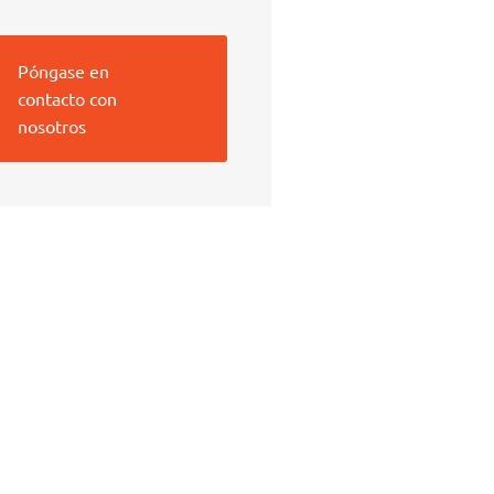
Póngase en
contacto con
nosotros