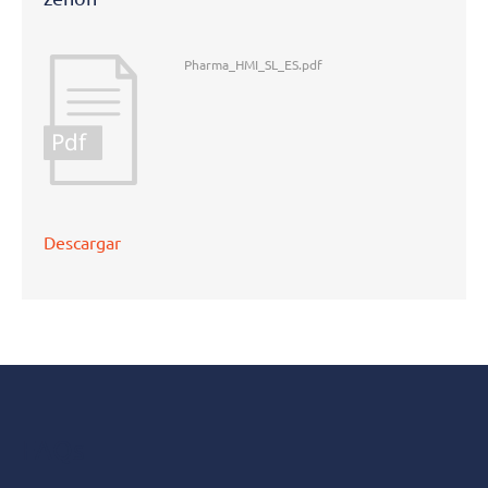
Pharma_HMI_SL_ES.pdf
Pdf
Descargar
FAQs