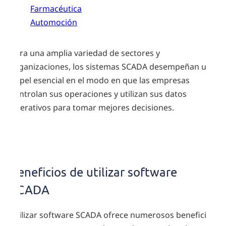
Farmacéutica
Automoción
Para una amplia variedad de sectores y
organizaciones, los sistemas SCADA desempeñan un
papel esencial en el modo en que las empresas
controlan sus operaciones y utilizan sus datos
operativos para tomar mejores decisiones.
Ventajas
del
Beneficios de utilizar software
software
SCADA
SCADA
Utilizar software SCADA ofrece numerosos beneficios