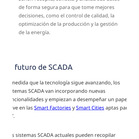
de forma segura para que tome mejores
decisiones, como el control de calidad, la
optimización de la producción y la gestión
de la energía.
Futuro
de
El futuro de SCADA
SCADA
A medida que la tecnología sigue avanzando, los
sistemas SCADA van incorporando nuevas
funcionalidades y empiezan a desempeñar un papel
clave en las
Smart Factories
y
Smart Cities
aptas para
IoT.
Los sistemas SCADA actuales pueden recopilar