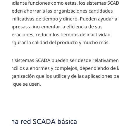
Mediante funciones como estas, los sistemas SCADA
pueden ahorrar a las organizaciones cantidades
significativas de tiempo y dinero. Pueden ayudar a las
empresas a incrementar la eficiencia de sus
operaciones, reducir los tiempos de inactividad,
asegurar la calidad del producto y mucho más.
Los sistemas SCADA pueden ser desde relativamente
sencillos a enormes y complejos, dependiendo de la
organización que los utilice y de las aplicaciones para
las que se usen.
Tipos
de
Una red SCADA básica
redes
SCADA