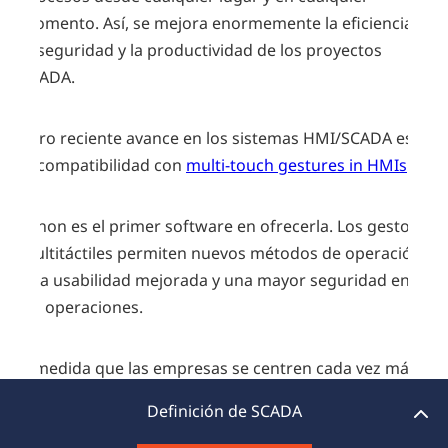
momento. Así, se mejora enormemente la eficiencia,
la seguridad y la productividad de los proyectos
SCADA.
Otro reciente avance en los sistemas HMI/SCADA es
la compatibilidad con
multi-touch gestures in HMIs
.
Definición de SCADA
zenon es el primer software en ofrecerla. Los gestos
Aplicaciones de SCADA
multitáctiles permiten nuevos métodos de operación,
una usabilidad mejorada y una mayor seguridad en
Tipos de redes SCADA
las operaciones.
Ventajas del software SCADA
A medida que las empresas se centren cada vez más
en las tecnologías de la Industria 4.0, los sistemas
Definición de SCADA
Historia de SCADA
SCADA seguirán desempeñando un papel integral en