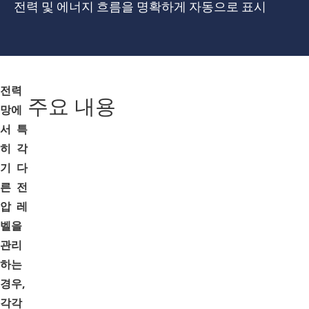
전력 및 에너지 흐름을 명확하게 자동으로 표시
전력
주요 내용
망에
서 특
히 각
기 다
른 전
압 레
벨을
관리
하는
경우,
각각