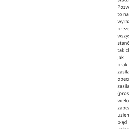
Pozw
to na
wyra
prez
wszy
stan
takic
jak
brak
zasil
obec
zasil
(pros
wiel
zabe
uziem
błąd