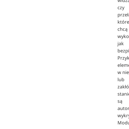
widzą
czy
przeł
któr
chcą
wyko
jak
bezp
Przy
elem
w ni
lub
zakł
stani
są
auto
wykr
Modu