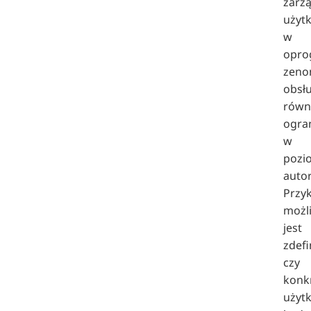
zarz
użyt
w
opro
zeno
obsł
równ
ogra
w
pozi
autor
Przy
możl
jest
zdefi
czy
konk
użyt