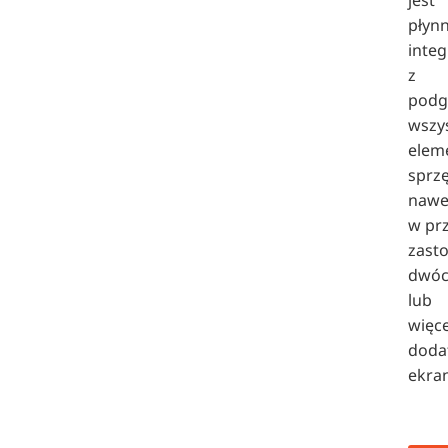
jest
płynn
inte
z
podg
wszy
elem
sprz
nawe
w pr
zast
dwó
lub
więce
doda
ekra