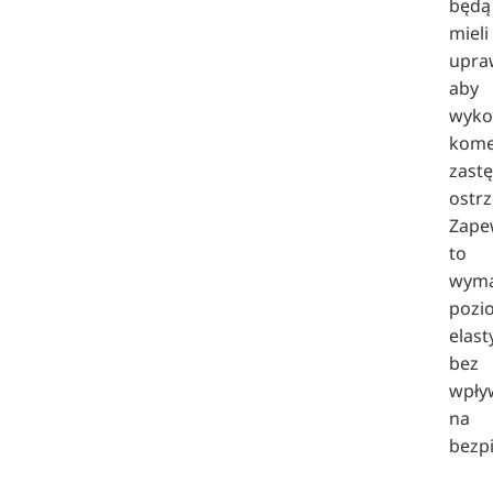
będą
mieli
upra
aby
wyko
kom
zast
ostrz
Zape
to
wym
pozi
elast
bez
wpły
na
bezp