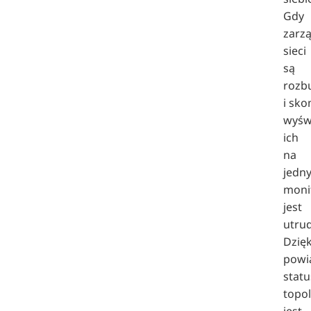
Gdy
zarz
sieci
są
rozb
i sk
wyśw
ich
na
jedn
moni
jest
utru
Dzięk
powi
statu
topo