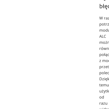
bł
W raz
potr
modu
ALC
moż
równ
połą
z mo
prze
polec
Dzięk
temu
użyt
od
razu