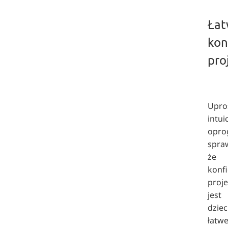
Ła
kon
pro
Upro
intui
opro
spraw
że
konf
proj
jest
dziec
łatwe