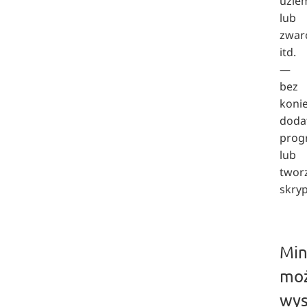
uzie
lub
zwar
itd.
—
bez
koni
doda
prog
lub
twor
skry
Min
moż
wys