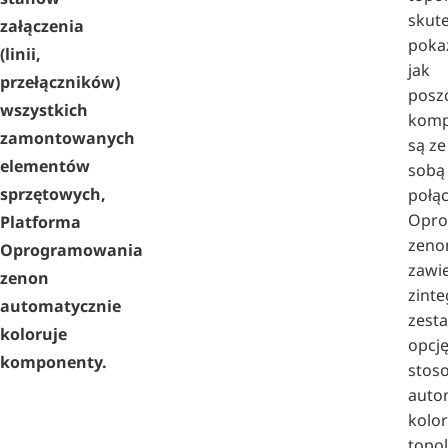
skut
załączenia
poka
(linii,
jak
przełączników)
posz
wszystkich
komp
zamontowanych
są ze
elementów
sobą
sprzętowych,
połą
Opro
Platforma
zeno
Oprogramowania
zawi
zenon
zint
automatycznie
zest
koloruje
opcj
komponenty.
stos
auto
kolo
topo