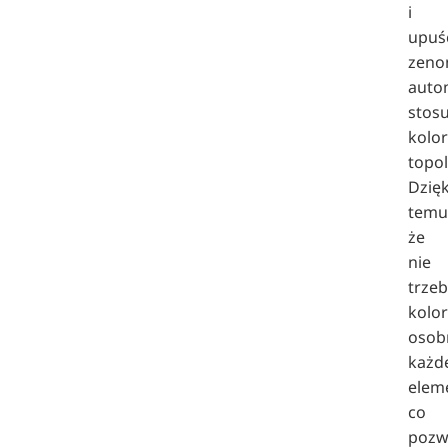
i
upuś
zeno
auto
stosu
kolo
topol
Dzięk
temu
że
nie
trze
kolo
osob
każd
elem
co
pozw