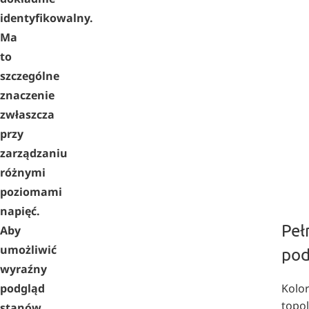
identyfikowalny.
Ma
to
szczególne
znaczenie
zwłaszcza
przy
zarządzaniu
różnymi
poziomami
napięć.
Peł
Aby
umożliwić
pod
wyraźny
Kolo
podgląd
topo
stanów