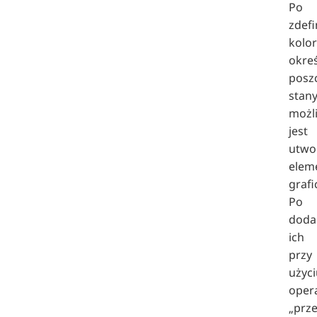
Po
zdef
kolo
okreś
posz
stan
możl
jest
utwo
elem
grafi
Po
doda
ich
przy
użyci
opera
„prze