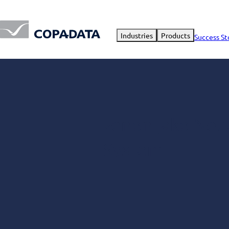
Industries
Products
Success St
zenon jako Net
System