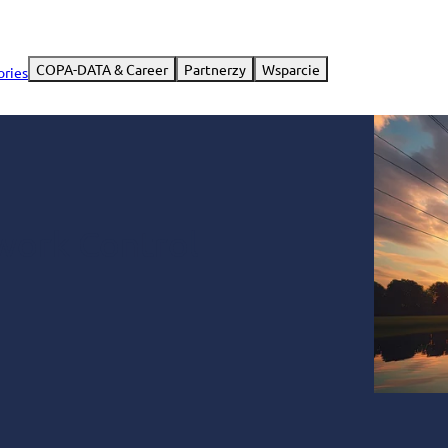
COPA-DATA & Career
Partnerzy
Wsparcie
ories
work Control