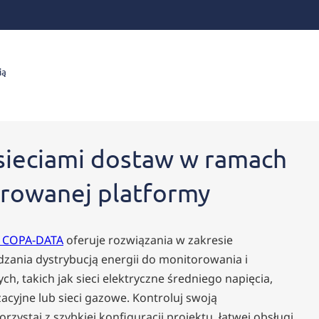
ią
sieciami dostaw w ramach
growanej platformy
y COPA-DATA
oferuje rozwiązania w zakresie
ania dystrybucją energii do monitorowania i
cych, takich jak sieci elektryczne średniego napięcia,
acyjne lub sieci gazowe. Kontroluj swoją
korzystaj z szybkiej konfiguracji projektu, łatwej obsługi