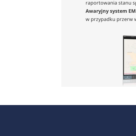
raportowania stanu sp
Awaryjny system EM
w przypadku przerw 
Funkcje i
Funkcje i korzyś
kluczowe