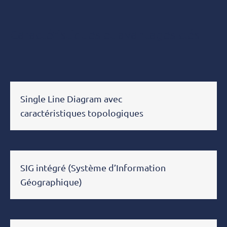
Features
Caractéristiques et avantages clés
and key
benefits
Single Line Diagram avec
caractéristiques topologiques
SIG intégré (Système d’Information
Géographique)