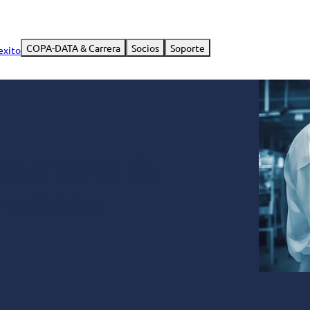
COPA-DATA & Carrera
Socios
Soporte
exito
 estándares de
macéutica