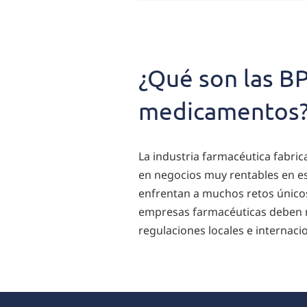
¿Qué
son las
¿Qué son las BP
cGMP?
medicamentos
La industria farmacéutica fabric
en negocios muy rentables en es
enfrentan a muchos retos únicos
empresas farmacéuticas deben 
regulaciones locales e internaci