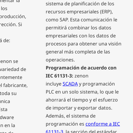
mentar la
sistema de planificación de los
 los
recursos empresariales (ERP),
 producción,
como SAP. Esta comunicación le
rección. Si
permitirá
combinar los datos
empresariales con los datos de
á de:
procesos
para obtener una visión
general más completa de las
operaciones.
zenon se
Programación de acuerdo con
 variedad de
IEC 61131-3:
zenon
entemente
incluye
SCADA
y programación
l fabricante,
PLC en un solo sistema, lo que le
 toda su
ahorrará el tiempo y el esfuerzo
única
de importar y exportar datos.
Esta
Además, el sistema de
rdware
programación es
conforme a IEC
n en la
61131-3
, la sección del estándar