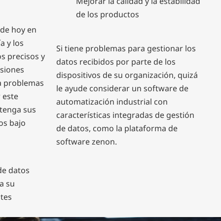
Mejorar la calidad y la estabilidad
de los productos
 de hoy en
a y los
Si tiene problemas para gestionar los
s precisos y
datos recibidos por parte de los
siones
dispositivos de su organización, quizá
a problemas
le ayude considerar un software de
 este
automatización industrial con
 tenga sus
características integradas de gestión
os bajo
de datos, como la plataforma de
software zenon.
de datos
a su
ntes