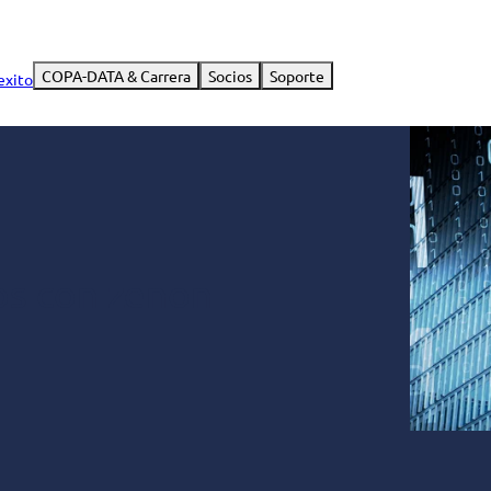
COPA-DATA & Carrera
Socios
Soporte
exito
os con zenon