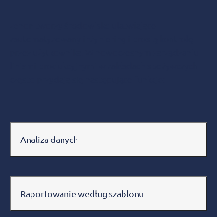
zenon tworzy środowisko ułatwiające
zautomatyzowany inżyniering i prostą kontrolę
przez użytkownika. W nowoczesnym zarządzaniu
liniami produkcyjnymi w zakładach spożywczych
często przydają się następujące funkcje:
Analiza danych
Raportowanie według szablonu