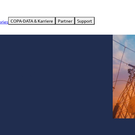
COPA-DATA & Karriere
Partner
Support
ories
 für die
tisierung