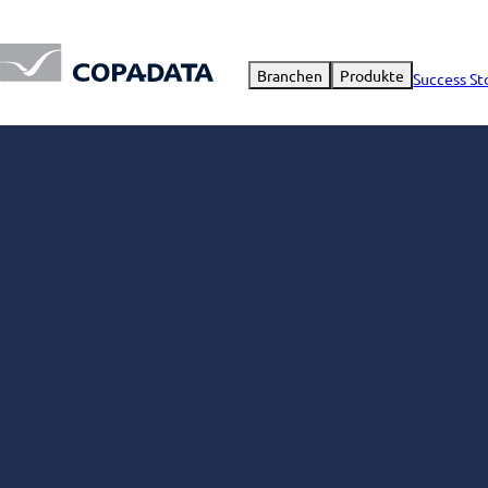
Branchen
Produkte
Success St
zenon Software
Stationsautoma