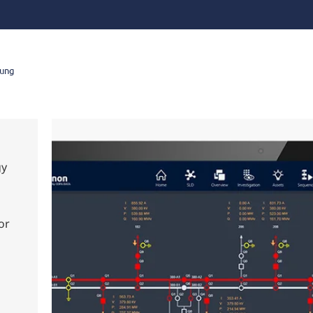
rung
gy
or