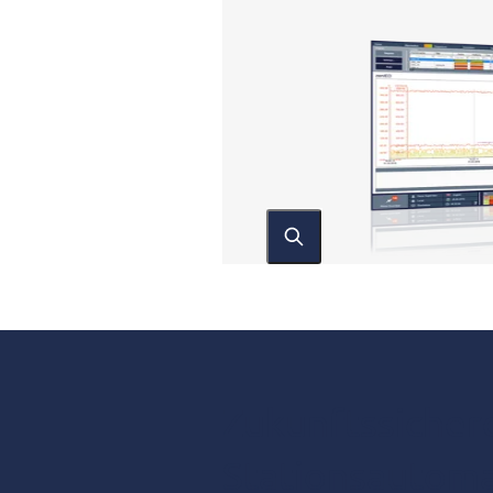
Zukunftssicher
Stationsautoma