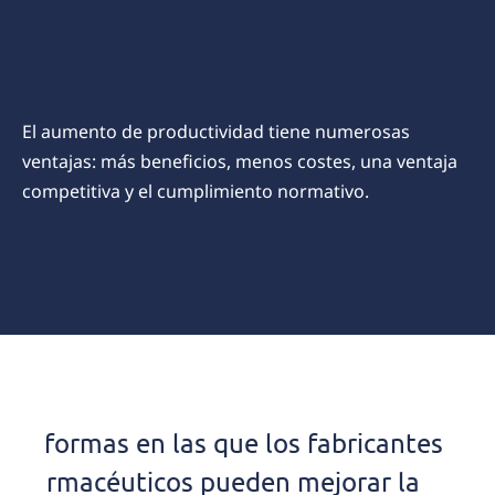
El aumento de productividad tiene numerosas
ventajas: más beneficios, menos costes, una ventaja
competitiva y el cumplimiento normativo.
6 Productivity
& Quality
6 formas en las que los fabricantes
Improvements
farmacéuticos pueden mejorar la