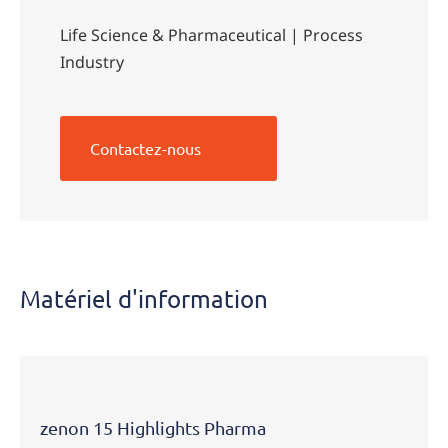
Life Science & Pharmaceutical | Process
Industry
Contactez-nous
Matériel
Matériel d'information
d'information
zenon 15 Highlights Pharma