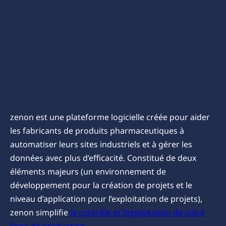
Avantages
Les avantages de zenon pour les
de
l'utilisation
fabricants de produits
de zenon
pharmaceutiques
zenon est une plateforme logicielle créée pour aider
les fabricants de produits pharmaceutiques à
automatiser leurs sites industriels et à gérer les
données avec plus d’efficacité. Constitué de deux
éléments majeurs (un environnement de
développement pour la création de projets et le
niveau d’application pour l’exploitation de projets),
zenon simplifie
le contrôle et l’exploitation de votre