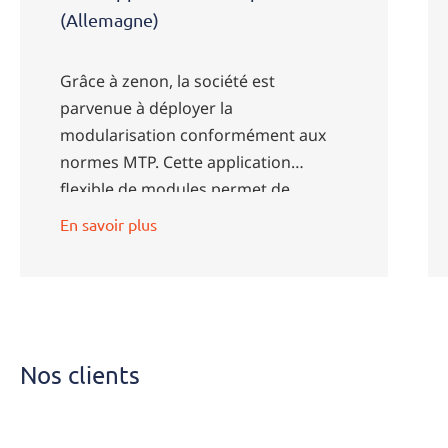
(Allemagne)
Grâce à zenon, la société est
parvenue à déployer la
modularisation conformément aux
normes MTP. Cette application
flexible de modules permet de
réduire considérablement les délais
En savoir plus
de commercialisation.
Nos clients