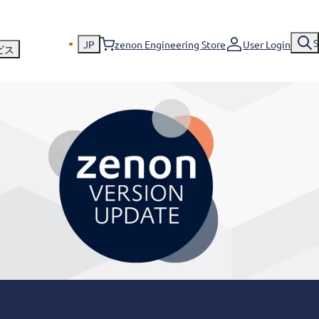
S
JP
zenon Engineering Store
User Login
ビス