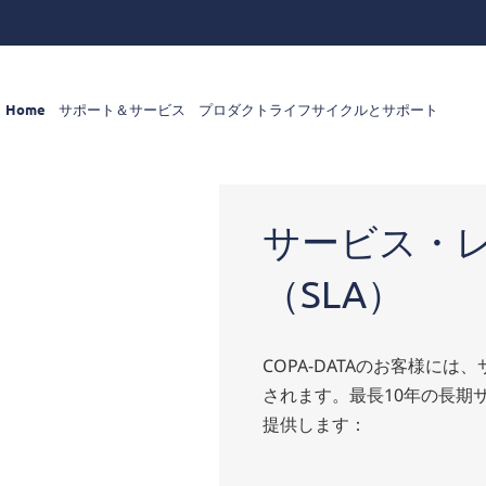
Home
サポート＆サービス
プロダクトライフサイクルとサポート
サー
ビ
サービス・
ス・
レベ
ル・
（SLA）
アグ
リー
メン
ト
COPA-DATAのお客様に
されます。最長10年の長期
提供します：