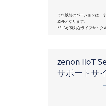
それ以前のバージョンは、
象外となります。
*SLAが有効なライフサイク
zenon
IIoTサ
zenon IIoT
ービス
のリリ
ースと
サポートサ
サポー
トサイ
クル