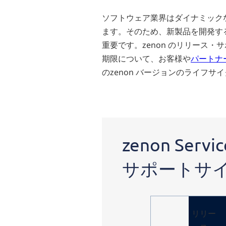
ソフトウェア業界はダイナミック
ます。そのため、新製品を開発す
重要です。zenon のリリース
期限について、お客様や
パートナ
のzenon バージョンのライフ
zenon
サービ
zenon Ser
スエン
ジンの
リリー
サポートサ
スとサ
ポート
サイク
ル
リリー