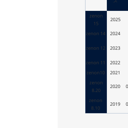
ス
zenon
2025
15
zenon 14
2024
zenon 12
2023
zenon 11
2022
zenon10
2021
zenon
2020
8.20
zenon
2019
8.10