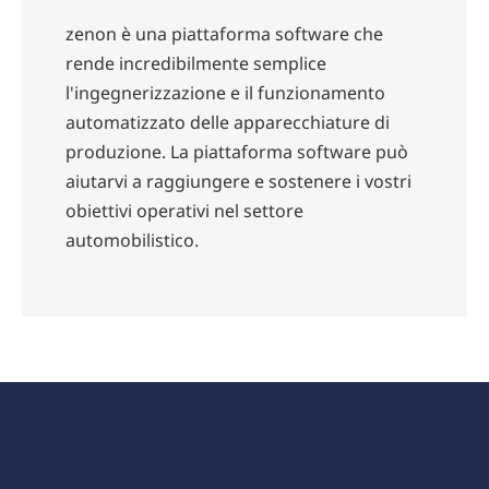
zenon è una piattaforma software che
rende incredibilmente semplice
l'ingegnerizzazione e il funzionamento
automatizzato delle apparecchiature di
produzione. La piattaforma software può
aiutarvi a raggiungere e sostenere i vostri
obiettivi operativi nel settore
automobilistico.
Vantaggi
Come zenon aiuta i produttori
di zenon