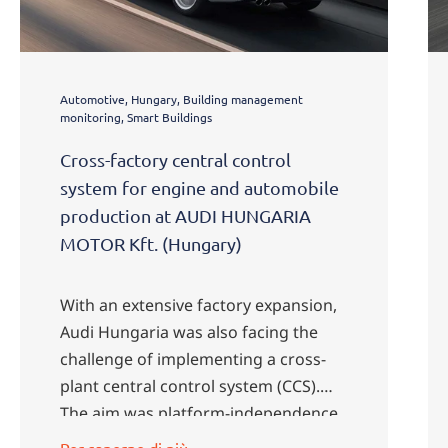
Automotive, Hungary, Building management
monitoring, Smart Buildings
Cross-factory central control
system for engine and automobile
production at AUDI HUNGARIA
MOTOR Kft. (Hungary)
With an extensive factory expansion,
Audi Hungaria was also facing the
challenge of implementing a cross-
plant central control system (CCS).
The aim was platform-independence,
the introduction of a comprehensive
Per saperne di più