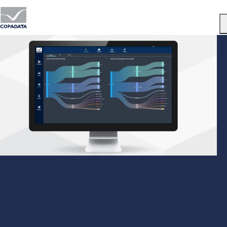
Menu
Sistema di gestione dell’energia per
controllare i processi industriali