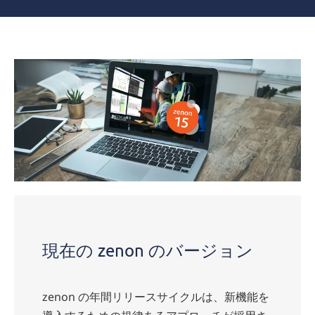
現
在
の
バ
ー
ジ
ョ
ン
現在の zenon のバージョン
zenon の年間リリースサイクルは、新機能を