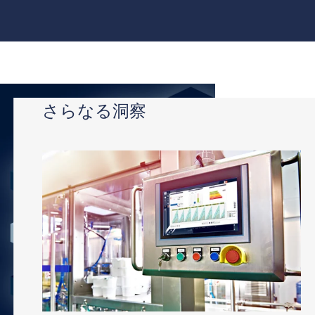
さ
ら
さらなる洞察
な
る
洞
察