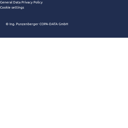
General Data Privacy Policy
Cookie settings
© Ing. Punzenberger COPA-DATA GmbH
zenon 一覧
解決すべき課題