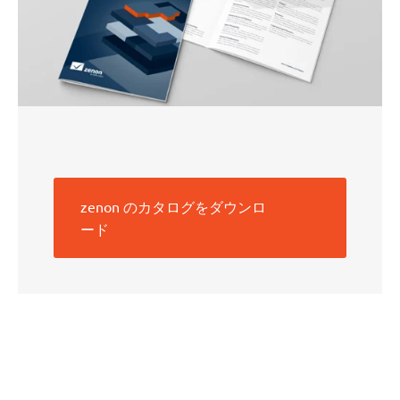
zenon のカタログをダウンロ
ード
解
決
す