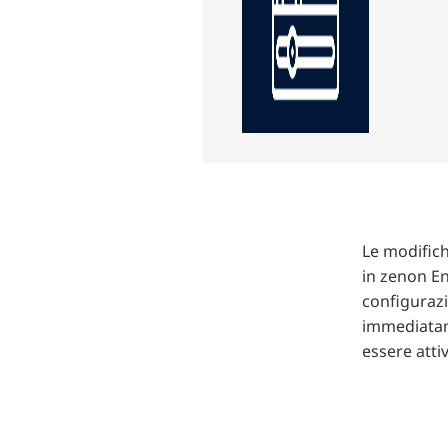
Le modifich
in zenon En
configurazi
immediatame
essere att