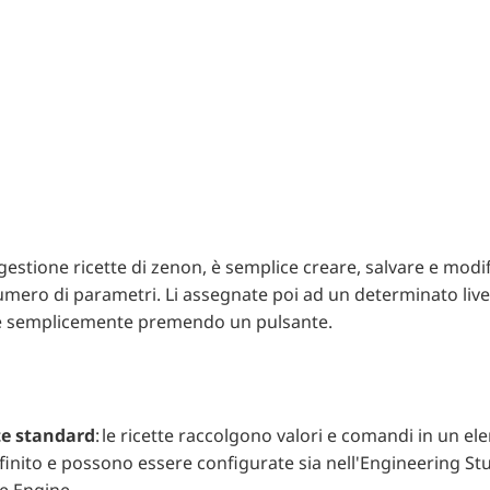
 gestione ricette di zenon, è semplice creare, salvare e modi
umero di parametri. Li assegnate poi ad un determinato livel
 semplicemente premendo un pulsante.
te standard
: le ricette raccolgono valori e comandi in un el
inito e possono essere configurate sia nell'
Engineering Stu
e Engine.