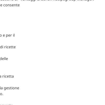
are consente
 e per il
i ricette
delle
a ricetta
lla gestione
o.