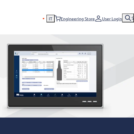
S
IT
Engineering Store
User Login