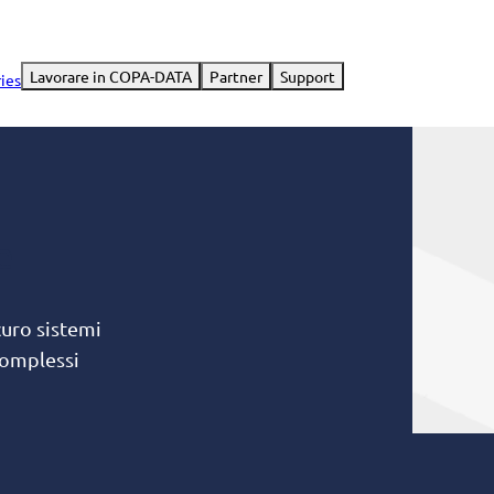
Lavorare in COPA-DATA
Partner
Support
ries
e
curo sistemi
complessi