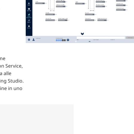
.
one
on Service,
a alle
ing Studio.
gine in uno