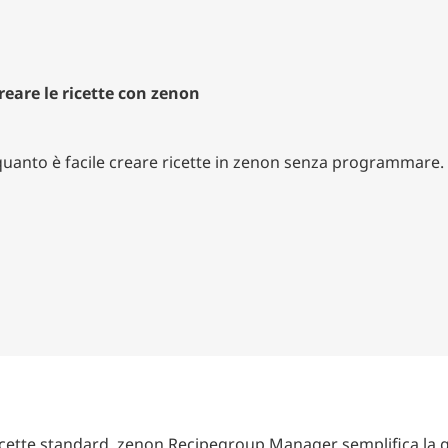
eare le ricette con zenon
quanto è facile creare ricette in zenon senza programmare.
ricette standard, zenon Recipegroup Manager semplifica la g