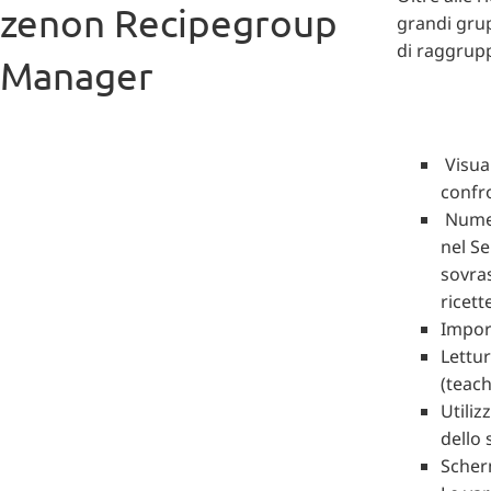
zenon Recipegroup
grandi grup
di raggrupp
Manager
Visual
confro
Numero
nel Se
sovras
ricett
Import
Lettur
(teach
Utiliz
dello 
Scher