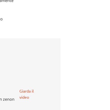
ttamente
 o
Giarda il
video
in zenon