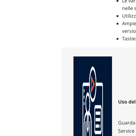
Le var
nelle
Utiliz
Ampie 
versio
Tastie
Uso del
Guarda 
Service 