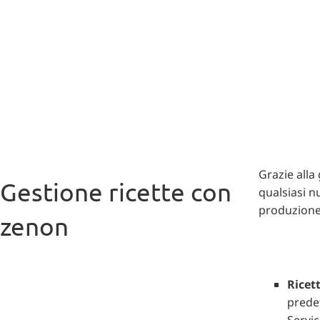
Grazie alla
Gestione ricette con
qualsiasi n
produzione
zenon
Ricet
predef
Servic