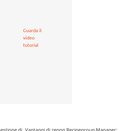
Guarda il
video
tutorial
estione di
Vantaggi di zenon Recipegroup Manager: