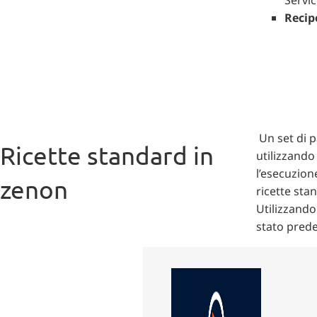
Reci
Un set di p
Ricette standard in
utilizzando
l’esecuzion
zenon
ricette sta
Utilizzando
stato prede