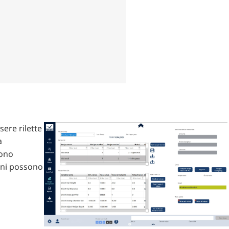
ere rilette
a
sono
oni possono