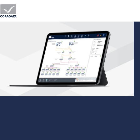
Redundancja cykliczna i ciągła
redundancja