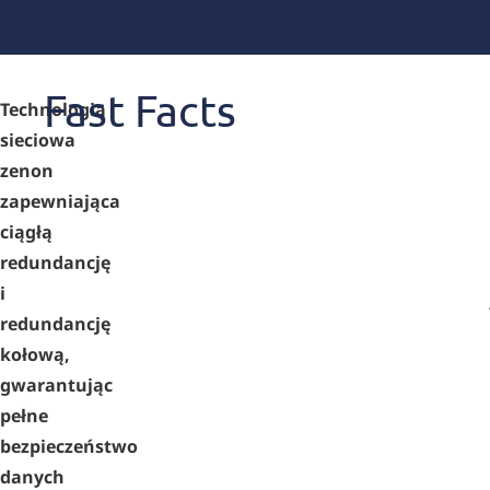
Fast Facts
Technologia
sieciowa
zenon
zapewniająca
ciągłą
redundancję
i
redundancję
kołową,
gwarantując
pełne
bezpieczeństwo
danych