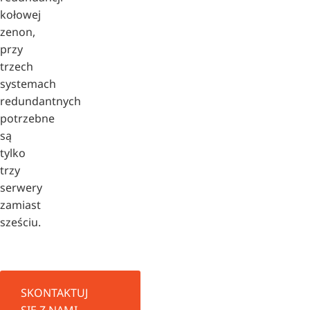
kołowej
zenon,
przy
trzech
systemach
redundantnych
potrzebne
są
tylko
trzy
serwery
zamiast
sześciu.
SKONTAKTUJ
SIĘ Z NAMI