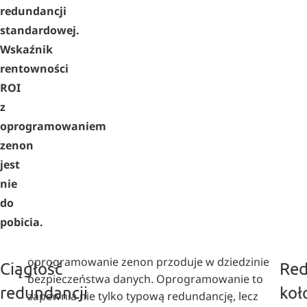
redundancji
standardowej.
Wskaźnik
rentowności
ROI
z
oprogramowaniem
zenon
jest
nie
do
pobicia.
oprogramowanie zenon przoduje w dziedzinie
Ciągłość
Red
bezpieczeństwa danych. Oprogramowanie to
redundancji
koł
zapewnia nie tylko typową redundancję, lecz