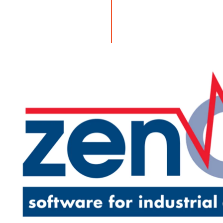
 zenon jako system HMI/SCADA i po raz pierwszy instaluje