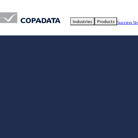
Industries
Products
Success St
Historia naszej