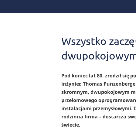
Wszystko zaczę
dwupokojowym 
Pod koniec lat 80. zrodził się 
inżynier, Thomas Punzenberger,
skromnym, dwupokojowym mies
przełomowego oprogramowania
instalacjami przemysłowymi. Dz
rodzinna firma – dostarcza sw
świecie.