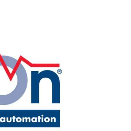
my go u klienta – w firmie AEG