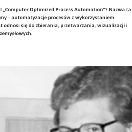
 od „Computer Optimized Process Automation”? Nazwa ta
irmy – automatyzację procesów z wykorzystaniem
dnosi się do zbierania, przetwarzania, wizualizacji i
rzemysłowych.
zakłada firmę COPA-DATA z siedzibą w Salzburgu, w Austri