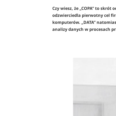
Czy wiesz, że „COPA” to skrót
odzwierciedla pierwotny cel f
komputerów. „DATA” natomiast o
analizy danych w procesach p
Thomas Punzenberger 