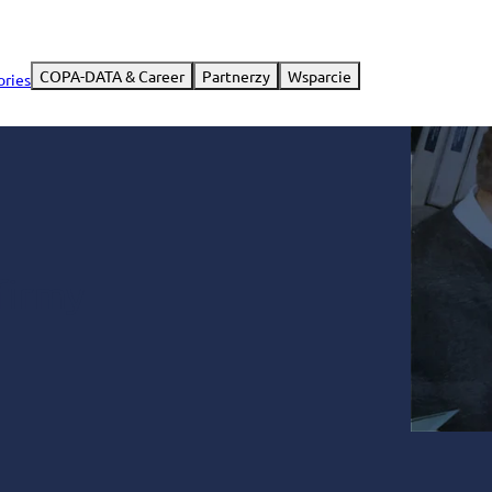
COPA-DATA & Career
Partnerzy
Wsparcie
ories
 firmy